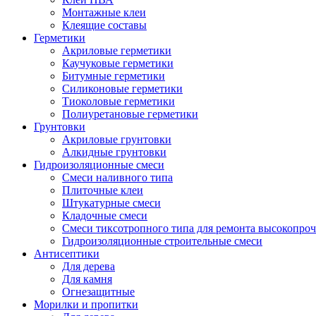
Монтажные клеи
Клеящие составы
Герметики
Акриловые герметики
Каучуковые герметики
Битумные герметики
Силиконовые герметики
Тиоколовые герметики
Полиуретановые герметики
Грунтовки
Акриловые грунтовки
Алкидные грунтовки
Гидроизоляционные смеси
Смеси наливного типа
Плиточные клеи
Штукатурные смеси
Кладочные смеси
Смеси тиксотропного типа для ремонта высокопро
Гидроизоляционные строительные смеси
Антисептики
Для дерева
Для камня
Огнезащитные
Морилки и пропитки