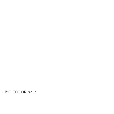
d
»
BiO COLOR Aqua