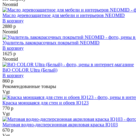
Neomid
Масло деревозащитное для мебели и интерьеров NEOMID
В корзину
2880 р
Neomid
Удалитель лакокрасочных покрытий NEOMID
В корзину
1625 р
Neomid
BiO COLOR Ultra (Белый)
В корзину
860 р
Рекомендованные товары
Vgt
Краска моющаяся для стен и обоев IQ123
770 р
Vgt
Матовая водно-дисперсионная акриловая краска IQ103
670 р
Vgt