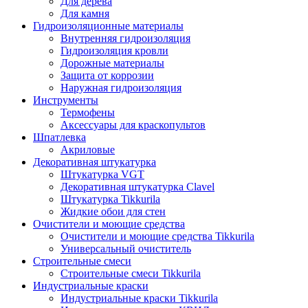
Для дерева
Для камня
Гидроизоляционные материалы
Внутренняя гидроизоляция
Гидроизоляция кровли
Дорожные материалы
Защита от коррозии
Наружная гидроизоляция
Инструменты
Термофены
Аксессуары для краскопультов
Шпатлевка
Акриловые
Декоративная штукатурка
Штукатурка VGT
Декоративная штукатурка Clavel
Штукатурка Tikkurila
Жидкие обои для стен
Очистители и моющие средства
Очистители и моющие средства Tikkurila
Универсальный очиститель
Строительные смеси
Строительные смеси Tikkurila
Индустриальные краски
Индустриальные краски Tikkurila