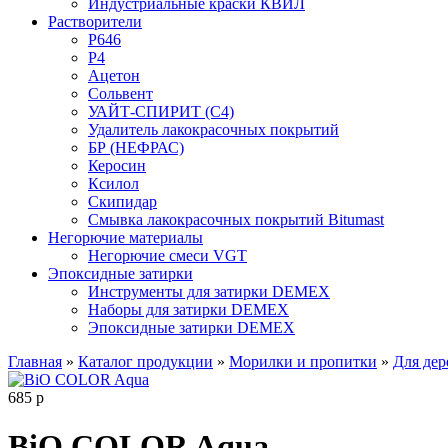
Индустриальные краски КВИЛ
Растворители
P646
P4
Ацетон
Сольвент
УАЙТ-СПИРИТ (С4)
Удалитель лакокрасочных покрытий
БР (НЕФРАС)
Керосин
Ксилол
Скипидар
Смывка лакокрасочных покрытий Bitumast
Негорючие материалы
Негорючие смеси VGT
Эпоксидные затирки
Инструменты для затирки DEMEX
Наборы для затирки DEMEX
Эпоксидные затирки DEMEX
Главная
»
Каталог продукции
»
Морилки и пропитки
»
Для дер
685
р
BiO COLOR Aqua