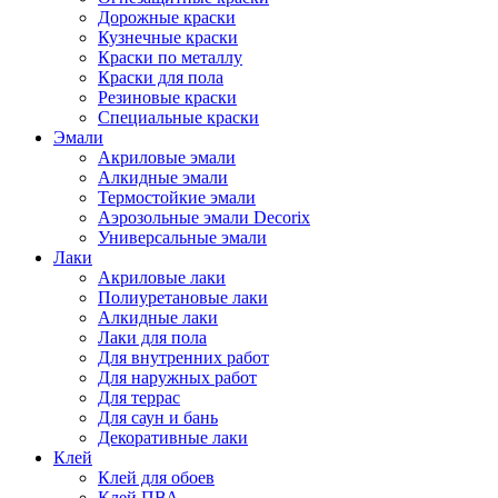
Дорожные краски
Кузнечные краски
Краски по металлу
Краски для пола
Резиновые краски
Специальные краски
Эмали
Акриловые эмали
Алкидные эмали
Термостойкие эмали
Аэрозольные эмали Decorix
Универсальные эмали
Лаки
Акриловые лаки
Полиуретановые лаки
Алкидные лаки
Лаки для пола
Для внутренних работ
Для наружных работ
Для террас
Для саун и бань
Декоративные лаки
Клей
Клей для обоев
Клей ПВА