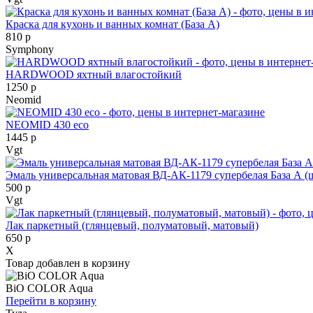
Краска для кухонь и ванных комнат (База А)
810 р
Symphony
HARDWOOD яхтный влагостойкий
1250 р
Neomid
NEOMID 430 eco
1445 р
Vgt
Эмаль универсальная матовая ВД-АК-1179 супербелая База А (
500 р
Vgt
Лак паркетный (глянцевый, полуматовый, матовый)
650 р
X
Товар добавлен в корзину
BiO COLOR Aqua
Перейти в корзину