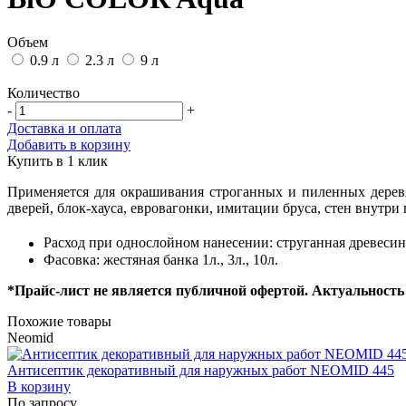
Объем
0.9 л
2.3 л
9 л
Количество
-
+
Доставка и оплата
Добавить в корзину
Купить в 1 клик
Применяется для окрашивания строганных и пиленных деревя
дверей, блок-хауса, евровагонки, имитации бруса, стен внутри
Расход при однослойном нанесении: струганная древесина
Фасовка: жестяная банка 1л., 3л., 10л.
*Прайс-лист не является публичной офертой. Актуальность 
Похожие товары
Neomid
Антисептик декоративный для наружных работ NEOMID 445
В корзину
По запросу