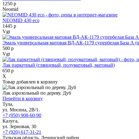
1250 р
Neomid
NEOMID 430 eco
1445 р
Vgt
Эмаль универсальная матовая ВД-АК-1179 супербелая База А (
500 р
Vgt
Лак паркетный (глянцевый, полуматовый, матовый)
650 р
X
Товар добавлен в корзину
Лак аэрозольный по дереву. Дуб
Перейти в корзину
Тула,
ул. Мосина, 2В/1.
+7 (950) 908-60-90
Калуга,
ул. Зерновая, 30
+7 (920) 617-31-21
Тульская область, Ленинский район,