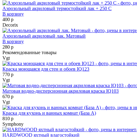
Аэрозольный акриловый термостойкий лак + 250 С
В корзину
400 р
Decorix
Аэрозольный акриловый лак. Матовый
В корзину
280 р
Рекомендованные товары
Vgt
Краска моющаяся для стен и обоев IQ123
770 р
Vgt
Матовая водно-дисперсионная акриловая краска IQ103
670 р
Vgt
Краска для кухонь и ванных комнат (База А)
810 р
Symphony
HARDWOOD яхтный влагостойкий