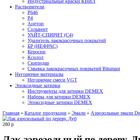
Индустриальные краски КВИЛ
Растворители
P646
P4
Ацетон
Сольвент
УАЙТ-СПИРИТ (С4)
Удалитель лакокрасочных покрытий
БР (НЕФРАС)
Керосин
Ксилол
Скипидар
Смывка лакокрасочных покрытий Bitumast
Негорючие материалы
Негорючие смеси VGT
Эпоксидные затирки
Инструменты для затирки DEMEX
Наборы для затирки DEMEX
Эпоксидные затирки DEMEX
Главная
»
Каталог продукции
»
Эмали
»
Аэрозольные эмали De
280
р
Лак аэрозольный по дереву. Д