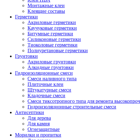
Монтажные клеи
Клеящие составы
Герметики
Акриловые герметики
Каучуковые герметики
Битумные герметики
Силиконовые герметики
Тиоколовые герметики
Полиуретановые герметики
Грунтовки
Акриловые грунтовки
Алкидные грунтовки
Гидроизоляционные смеси
Смеси наливного типа
Плиточные клеи
Штукатурные смеси
Кладочные смеси
Смеси тиксотропного типа для ремонта высокопро
Гидроизоляционные строительные смеси
Антисептики
Для дерева
Для камня
Огнезащитные
Морилки и пропитки