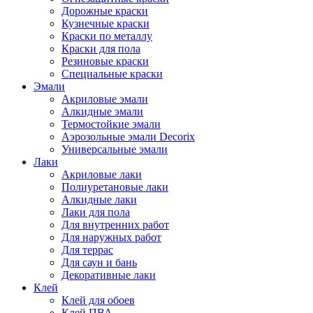
Дорожные краски
Кузнечные краски
Краски по металлу
Краски для пола
Резиновые краски
Специальные краски
Эмали
Акриловые эмали
Алкидные эмали
Термостойкие эмали
Аэрозольные эмали Decorix
Универсальные эмали
Лаки
Акриловые лаки
Полиуретановые лаки
Алкидные лаки
Лаки для пола
Для внутренних работ
Для наружных работ
Для террас
Для саун и бань
Декоративные лаки
Клей
Клей для обоев
Клей ПВА