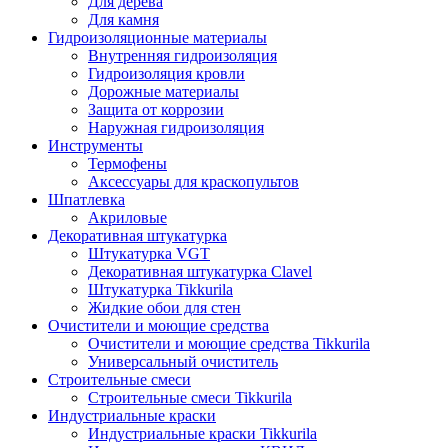
Для дерева
Для камня
Гидроизоляционные материалы
Внутренняя гидроизоляция
Гидроизоляция кровли
Дорожные материалы
Защита от коррозии
Наружная гидроизоляция
Инструменты
Термофены
Аксессуары для краскопультов
Шпатлевка
Акриловые
Декоративная штукатурка
Штукатурка VGT
Декоративная штукатурка Clavel
Штукатурка Tikkurila
Жидкие обои для стен
Очистители и моющие средства
Очистители и моющие средства Tikkurila
Универсальный очиститель
Строительные смеси
Строительные смеси Tikkurila
Индустриальные краски
Индустриальные краски Tikkurila