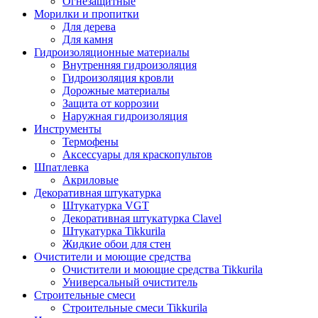
Огнезащитные
Морилки и пропитки
Для дерева
Для камня
Гидроизоляционные материалы
Внутренняя гидроизоляция
Гидроизоляция кровли
Дорожные материалы
Защита от коррозии
Наружная гидроизоляция
Инструменты
Термофены
Аксессуары для краскопультов
Шпатлевка
Акриловые
Декоративная штукатурка
Штукатурка VGT
Декоративная штукатурка Clavel
Штукатурка Tikkurila
Жидкие обои для стен
Очистители и моющие средства
Очистители и моющие средства Tikkurila
Универсальный очиститель
Строительные смеси
Строительные смеси Tikkurila