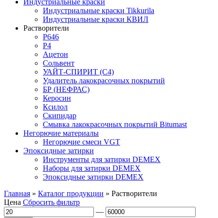
Индустриальные краски
Индустриальные краски Tikkurila
Индустриальные краски КВИЛ
Растворители
P646
P4
Ацетон
Сольвент
УАЙТ-СПИРИТ (С4)
Удалитель лакокрасочных покрытий
БР (НЕФРАС)
Керосин
Ксилол
Скипидар
Смывка лакокрасочных покрытий Bitumast
Негорючие материалы
Негорючие смеси VGT
Эпоксидные затирки
Инструменты для затирки DEMEX
Наборы для затирки DEMEX
Эпоксидные затирки DEMEX
Главная
»
Каталог продукции
»
Растворители
Цена
Сбросить фильтр
—