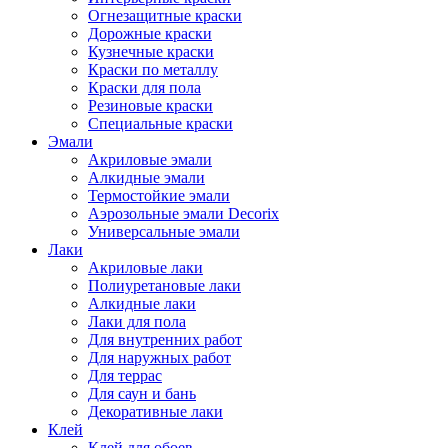
Огнезащитные краски
Дорожные краски
Кузнечные краски
Краски по металлу
Краски для пола
Резиновые краски
Специальные краски
Эмали
Акриловые эмали
Алкидные эмали
Термостойкие эмали
Аэрозольные эмали Decorix
Универсальные эмали
Лаки
Акриловые лаки
Полиуретановые лаки
Алкидные лаки
Лаки для пола
Для внутренних работ
Для наружных работ
Для террас
Для саун и бань
Декоративные лаки
Клей
Клей для обоев