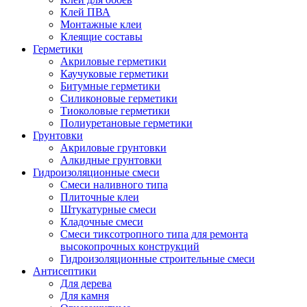
Клей ПВА
Монтажные клеи
Клеящие составы
Герметики
Акриловые герметики
Каучуковые герметики
Битумные герметики
Силиконовые герметики
Тиоколовые герметики
Полиуретановые герметики
Грунтовки
Акриловые грунтовки
Алкидные грунтовки
Гидроизоляционные смеси
Смеси наливного типа
Плиточные клеи
Штукатурные смеси
Кладочные смеси
Смеси тиксотропного типа для ремонта
высокопрочных конструкций
Гидроизоляционные строительные смеси
Антисептики
Для дерева
Для камня