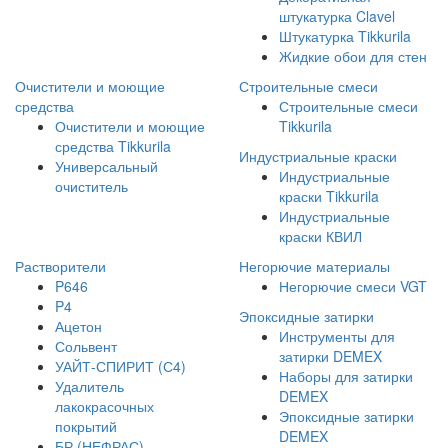
штукатурка Clavel
Штукатурка Tikkurila
Жидкие обои для стен
Очистители и моющие
Строительные смеси
средства
Строительные смеси
Очистители и моющие
Tikkurila
средства Tikkurila
Индустриальные краски
Универсальный
Индустриальные
очиститель
краски Tikkurila
Индустриальные
краски КВИЛ
Растворители
Негорючие материалы
P646
Негорючие смеси VGT
P4
Эпоксидные затирки
Ацетон
Инструменты для
Сольвент
затирки DEMEX
УАЙТ-СПИРИТ (С4)
Наборы для затирки
Удалитель
DEMEX
лакокрасочных
Эпоксидные затирки
покрытий
DEMEX
БР (НЕФРАС)