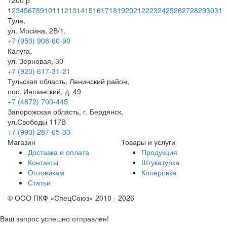
1200 р
1
2
3
4
5
6
7
8
9
10
11
12
13
14
15
16
17
18
19
20
21
22
23
24
25
26
27
28
29
30
31
Тула,
ул. Мосина, 2В/1.
+7 (950) 908-60-90
Калуга,
ул. Зерновая, 30
+7 (920) 617-31-21
Тульская область, Ленинский район,
пос. Иншинский, д. 49
+7 (4872) 700-445
Запорожская область, г. Бердянск,
ул.Свободы 117В
+7 (990) 287-65-33
Магазин
Товары и услуги
Доставка и оплата
Продукция
Контакты
Штукатурка
Оптовикам
Колеровка
Статьи
© ООО ПКФ «СпецСоюз» 2010 - 2026
Ваш запрос успешно отправлен!