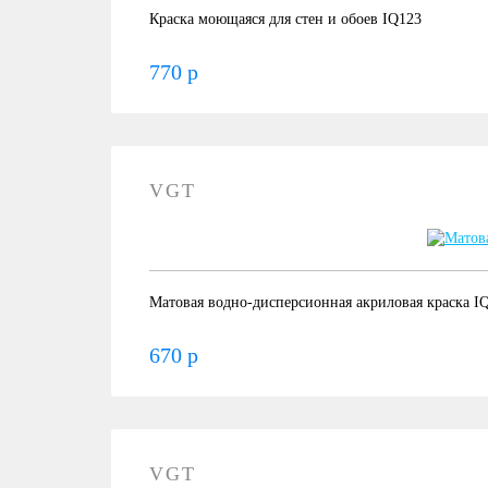
Краска моющаяся для стен и обоев IQ123
770 р
VGT
Матовая водно-дисперсионная акриловая краска I
670 р
VGT