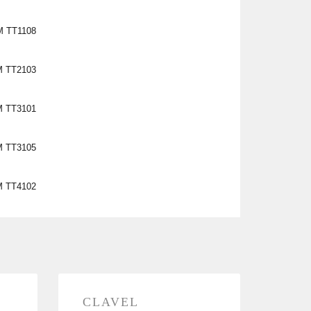
 TT1108
 TT2103
 TT3101
 TT3105
 TT4102
CLAVEL