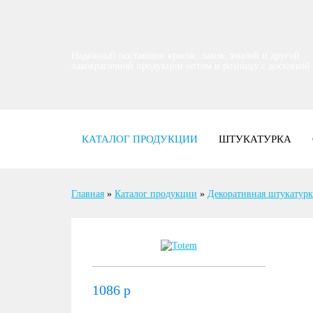
Надежный поставщик красок, лаков, эмалей и другой
лакокрасочной продукции оптом и розницу с доставкой
КАТАЛОГ ПРОДУКЦИИ
ШТУКАТУРКА
Главная
»
Каталог продукции
»
Декоративная штукатурк
1086
р