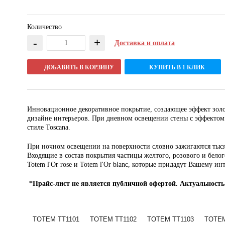
Количество
-
+
Доставка и оплата
ДОБАВИТЬ В КОРЗИНУ
КУПИТЬ В 1 КЛИК
Инновационное декоративное покрытие, создающее эффект золо
дизайне интерьеров. При дневном освещении стены с эффекто
стиле Toscana.
При ночном освещении на поверхности словно зажигаются тыся
Входящие в состав покрытия частицы желтого, розового и белого
Totem l'Or rose и Totem l'Or blanc, которые придадут Вашему и
*Прайс-лист не является публичной офертой. Актуальность
TOTEM TT1101
TOTEM TT1102
TOTEM TT1103
TOTEM