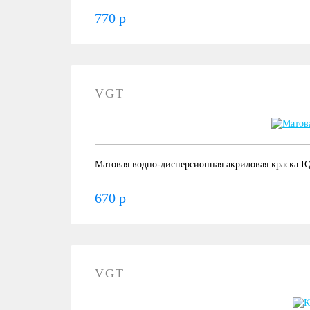
770 р
VGT
Матовая водно-дисперсионная акриловая краска I
670 р
VGT