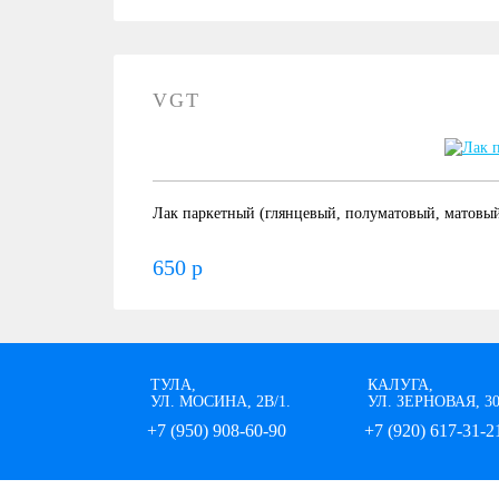
VGT
Лак паркетный (глянцевый, полуматовый, матовы
650 р
ТУЛА,
КАЛУГА,
УЛ. МОСИНА, 2В/1.
УЛ. ЗЕРНОВАЯ, 3
+7 (950) 908-60-90
+7 (920) 617-31-2