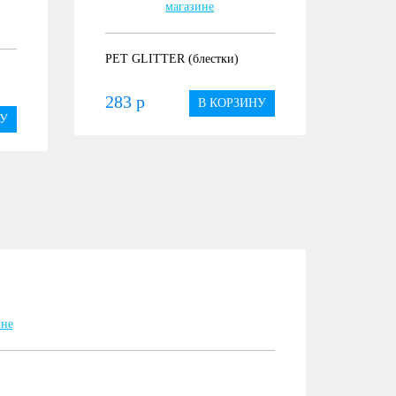
PET GLITTER (блестки)
283 р
В КОРЗИНУ
У