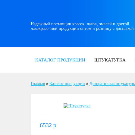
Надежный поставщик красок, лаков, эмалей и другой
лакокрасочной продукции оптом и розницу с доставкой
КАТАЛОГ ПРОДУКЦИИ
ШТУКАТУРКА
Главная
»
Каталог продукции
»
Декоративная штукатурк
6532
р