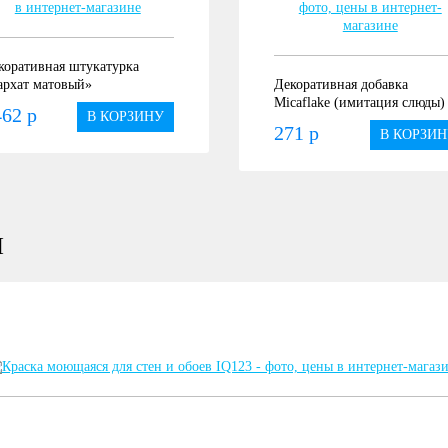
коративная штукатурка
архат матовый»
Декоративная добавка
Micaflake (имитация слюды)
62 р
В КОРЗИНУ
271 р
В КОРЗИН
Ы