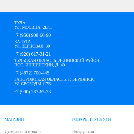
ТУЛА,
УЛ. МОСИНА, 2В/1.
+7 (950) 908-60-90
КАЛУГА,
УЛ. ЗЕРНОВАЯ, 30
+7 (920) 617-31-21
ТУЛЬСКАЯ ОБЛАСТЬ, ЛЕНИНСКИЙ РАЙОН,
ПОС. ИНШИНСКИЙ, Д. 49
+7 (4872) 700-445
ЗАПОРОЖСКАЯ ОБЛАСТЬ, Г. БЕРДЯНСК,
УЛ.СВОБОДЫ 117В
+7 (990) 287-65-33
МАГАЗИН
ТОВАРЫ И УСЛУГИ
Доставка и оплата
Продукция