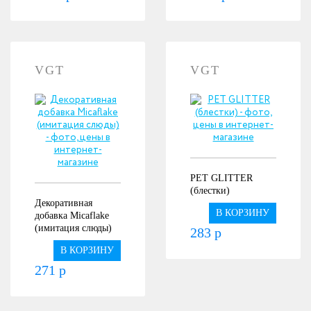
VGT
VGT
PET GLITTER
(блестки)
Декоративная
В КОРЗИНУ
добавка Micaflake
(имитация слюды)
283 р
В КОРЗИНУ
271 р