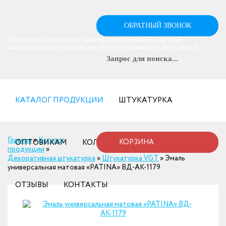
ОБРАТНЫЙ ЗВОНОК
Надежный поставщик красок, лаков, эмалей и другой
лакокрасочной продукции оптом и розницу с доставкой
КАТАЛОГ ПРОДУКЦИИ
ШТУКАТУРКА
Главная
»
Каталог
ОПТОВИКАМ
КОЛЕРОВКА
КОРЗИНА
ДОСТАВКА
продукции
»
Декоративная штукатурка
»
Штукатурка VGT
»
Эмаль
универсальная матовая «PATINA» ВД-АК-1179
ОТЗЫВЫ
КОНТАКТЫ