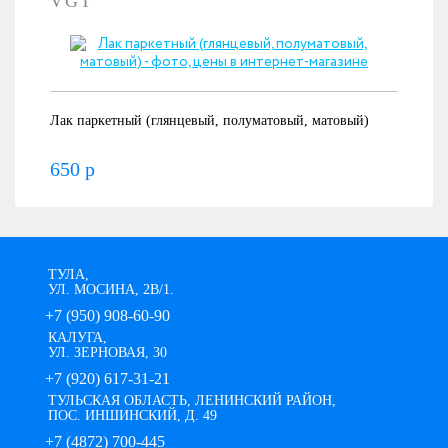
VGT
Лак паркетный (глянцевый, полуматовый, матовый)
650 р
ТУЛА,
УЛ. МОСИНА, 2В/1.
+7 (950) 908-60-90
КАЛУГА,
УЛ. ЗЕРНОВАЯ, 30
+7 (920) 617-31-21
ТУЛЬСКАЯ ОБЛАСТЬ, ЛЕНИНСКИЙ РАЙОН,
ПОС. ИНШИНСКИЙ, Д. 49
+7 (4872) 700-445