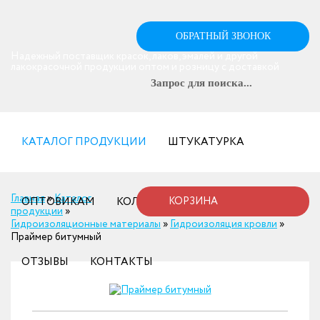
ОБРАТНЫЙ ЗВОНОК
Надежный поставщик красок, лаков, эмалей и другой
лакокрасочной продукции оптом и розницу с доставкой
КАТАЛОГ ПРОДУКЦИИ
ШТУКАТУРКА
Главная
»
Каталог
ОПТОВИКАМ
КОЛЕРОВКА
КОРЗИНА
ДОСТАВКА
продукции
»
Гидроизоляционные материалы
»
Гидроизоляция кровли
»
Праймер битумный
ОТЗЫВЫ
КОНТАКТЫ