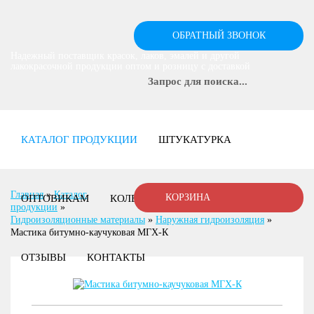
ОБРАТНЫЙ ЗВОНОК
Надежный поставщик красок, лаков, эмалей и другой
лакокрасочной продукции оптом и розницу с доставкой
КАТАЛОГ ПРОДУКЦИИ
ШТУКАТУРКА
Главная
»
Каталог
КОРЗИНА
ОПТОВИКАМ
КОЛЕРОВКА
ДОСТАВКА
продукции
»
Гидроизоляционные материалы
»
Наружная гидроизоляция
»
Мастика битумно-каучуковая МГХ-К
ОТЗЫВЫ
КОНТАКТЫ