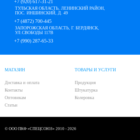
+7 (920) 617-31-21
ТУЛЬСКАЯ ОБЛАСТЬ, ЛЕНИНСКИЙ РАЙОН,
ПОС. ИНШИНСКИЙ, Д. 49
+7 (4872) 700-445
ЗАПОРОЖСКАЯ ОБЛАСТЬ, Г. БЕРДЯНСК,
УЛ.СВОБОДЫ 117В
+7 (990) 287-65-33
МАГАЗИН
ТОВАРЫ И УСЛУГИ
Доставка и оплата
Продукция
Контакты
Штукатурка
Оптовикам
Колеровка
Статьи
© ООО ПКФ «СПЕЦСОЮЗ» 2010 - 2026