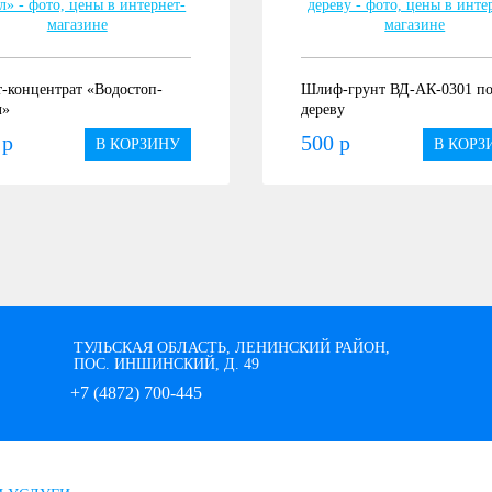
т-концентрат «Водостоп-
Шлиф-грунт ВД-АК-0301 п
л»
дереву
 р
500 р
В КОРЗИНУ
В КОРЗ
ТУЛЬСКАЯ ОБЛАСТЬ, ЛЕНИНСКИЙ РАЙОН,
ПОС. ИНШИНСКИЙ, Д. 49
+7 (4872) 700-445