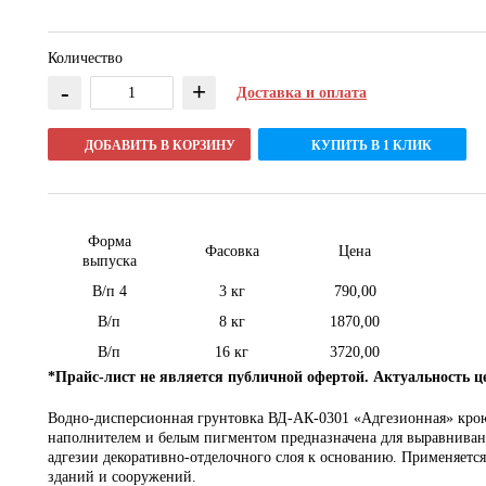
Количество
-
+
Доставка и оплата
ДОБАВИТЬ В КОРЗИНУ
КУПИТЬ В 1 КЛИК
Форма
Фасовка
Цена
выпуска
В/п 4
3 кг
790,00
В/п
8 кг
1870,00
В/п
16 кг
3720,00
*Прайс-лист не является публичной офертой. Актуальность ц
Водно-дисперсионная грунтовка ВД-АК-0301 «Адгезионная» кро
наполнителем и белым пигментом предназначена для выравниван
адгезии декоративно-отделочного слоя к основанию. Применяется
зданий и сооружений.