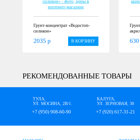
Грунт-концентрат «Водостоп-
Грун
силикон»
акри
2035 р
630
В КОРЗИНУ
РЕКОМЕНДОВАННЫЕ ТОВАРЫ
ТУЛА,
КАЛУГА,
УЛ. МОСИНА, 2В/1.
УЛ. ЗЕРНОВАЯ, 30
+7 (950) 908-60-90
+7 (920) 617-31-21