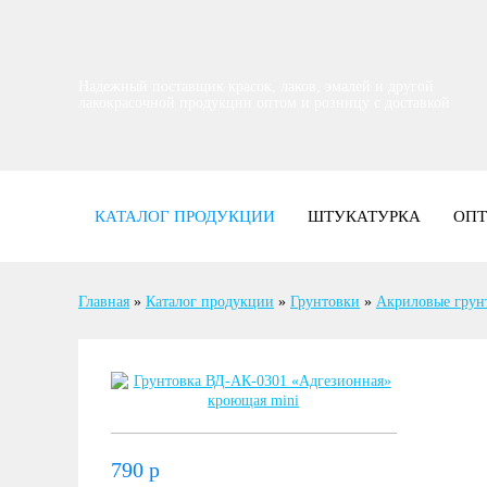
Надежный поставщик красок, лаков, эмалей и другой
лакокрасочной продукции оптом и розницу с доставкой
КАТАЛОГ ПРОДУКЦИИ
ШТУКАТУРКА
ОП
Главная
»
Каталог продукции
»
Грунтовки
»
Акриловые грун
790
р