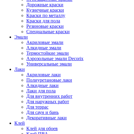
Дорожные краски
Кузнечные краски
Краски по металлу
Краски для пола
Резиновые краски
Специальные краски
Эмали
Акриловые эмали
Алкидные эмали
Термостойкие эмали
Аэрозольные эмали Decorix
Универсальные эмали
Лаки
Акриловые лаки
Полиуретановые лаки
Алкидные лаки
Лаки для пола
Для внутренних работ
Для наружных работ
Для террас
Для саун и бань
Декоративные лаки
Клей
Клей для обоев
Клей ПВА