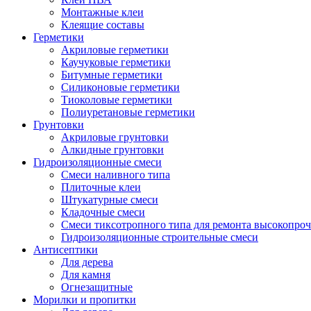
Монтажные клеи
Клеящие составы
Герметики
Акриловые герметики
Каучуковые герметики
Битумные герметики
Силиконовые герметики
Тиоколовые герметики
Полиуретановые герметики
Грунтовки
Акриловые грунтовки
Алкидные грунтовки
Гидроизоляционные смеси
Смеси наливного типа
Плиточные клеи
Штукатурные смеси
Кладочные смеси
Смеси тиксотропного типа для ремонта высокопро
Гидроизоляционные строительные смеси
Антисептики
Для дерева
Для камня
Огнезащитные
Морилки и пропитки