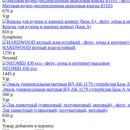
Матовая водно-дисперсионная акриловая краска IQ103
670 р
Vgt
Краска для кухонь и ванных комнат (База А)
810 р
Symphony
HARDWOOD яхтный влагостойкий
1250 р
Neomid
NEOMID 430 eco
1445 р
Vgt
Эмаль универсальная матовая ВД-АК-1179 супербелая База А (
500 р
Vgt
Лак паркетный (глянцевый, полуматовый, матовый)
650 р
X
Товар добавлен в корзину