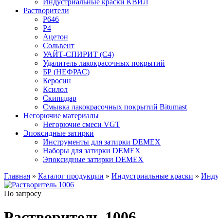
Индустриальные краски КВИЛ
Растворители
P646
P4
Ацетон
Сольвент
УАЙТ-СПИРИТ (С4)
Удалитель лакокрасочных покрытий
БР (НЕФРАС)
Керосин
Ксилол
Скипидар
Смывка лакокрасочных покрытий Bitumast
Негорючие материалы
Негорючие смеси VGT
Эпоксидные затирки
Инструменты для затирки DEMEX
Наборы для затирки DEMEX
Эпоксидные затирки DEMEX
Главная
»
Каталог продукции
»
Индустриальные краски
»
Инду
По запросу
Растворитель 1006