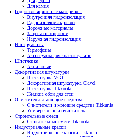
Для дерева
Для камня
Гидроизоляционные материалы
Внутренняя гидроизоляция
Гидроизоляция кровли
Дорожные материалы
Защита от коррозии
Наружная гидроизоляция
Инструменты
Термофены
Аксессуары для краскопультов
Шпатлевка
Акриловые
Декоративная штукатурка
Штукатурка VGT
Декоративная штукатурка Clavel
Штукатурка Tikkurila
Жидкие обои для стен
Очистители и моющие средства
Очистители и моющие средства Tikkurila
Универсальный очиститель
Строительные смеси
Строительные смеси Tikkurila
Индустриальные краски
Индустриальные краски Tikkurila