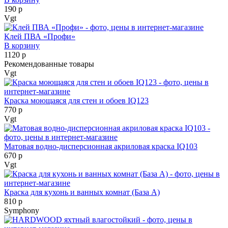
190 р
Vgt
Клей ПВА «Профи»
В корзину
1120 р
Рекомендованные товары
Vgt
Краска моющаяся для стен и обоев IQ123
770 р
Vgt
Матовая водно-дисперсионная акриловая краска IQ103
670 р
Vgt
Краска для кухонь и ванных комнат (База А)
810 р
Symphony