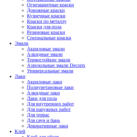
Огнезащитные краски
Дорожные краски
Кузнечные краски
Краски по металлу
Краски для пола
Резиновые краски
Специальные краски
Эмали
Акриловые эмали
Алкидные эмали
Термостойкие эмали
Аэрозольные эмали Decorix
Универсальные эмали
Лаки
Акриловые лаки
Полиуретановые лаки
Алкидные лаки
Лаки для пола
Для внутренних работ
Для наружных работ
Для террас
Для саун и бань
Декоративные лаки
Клей
Клей для обоев