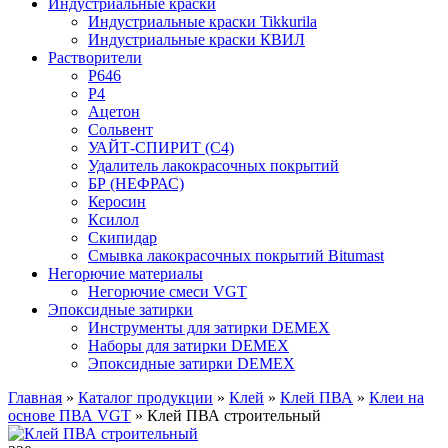
Индустриальные краски
Индустриальные краски Tikkurila
Индустриальные краски КВИЛ
Растворители
P646
P4
Ацетон
Сольвент
УАЙТ-СПИРИТ (С4)
Удалитель лакокрасочных покрытий
БР (НЕФРАС)
Керосин
Ксилол
Скипидар
Смывка лакокрасочных покрытий Bitumast
Негорючие материалы
Негорючие смеси VGT
Эпоксидные затирки
Инструменты для затирки DEMEX
Наборы для затирки DEMEX
Эпоксидные затирки DEMEX
Главная
»
Каталог продукции
»
Клей
»
Клей ПВА
»
Клеи на
основе ПВА VGT
»
Клей ПВА строительный