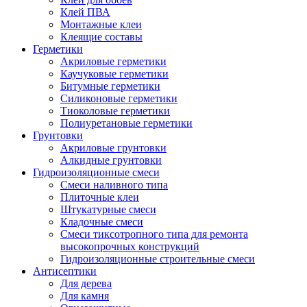
Клей ПВА
Монтажные клеи
Клеящие составы
Герметики
Акриловые герметики
Каучуковые герметики
Битумные герметики
Силиконовые герметики
Тиоколовые герметики
Полиуретановые герметики
Грунтовки
Акриловые грунтовки
Алкидные грунтовки
Гидроизоляционные смеси
Смеси наливного типа
Плиточные клеи
Штукатурные смеси
Кладочные смеси
Смеси тиксотропного типа для ремонта
высокопрочных конструкций
Гидроизоляционные строительные смеси
Антисептики
Для дерева
Для камня