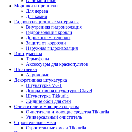
Огнезащитные
Морилки и пропитки
Для дерева
Для камня
Гидроизоляционные материалы
Внутренняя гидроизоляция
Гидроизоляция кровли
Дорожные материалы
Защита от коррозии
Наружная гидроизоляция
Инструменты
Термофены
Аксессуары для краскопультов
Шпатлевка
Акриловые
Декоративная штукатурка
Штукатурка VGT
Декоративная штукатурка Clavel
Штукатурка Tikkurila
Жидкие обои для стен
Очистители и моющие средства
Очистители и моющие средства Tikkurila
Универсальный очиститель
Строительные смеси
Строительные смеси Tikkurila