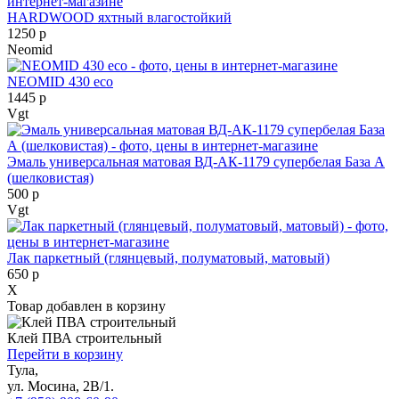
HARDWOOD яхтный влагостойкий
1250 р
Neomid
NEOMID 430 eco
1445 р
Vgt
Эмаль универсальная матовая ВД-АК-1179 супербелая База А
(шелковистая)
500 р
Vgt
Лак паркетный (глянцевый, полуматовый, матовый)
650 р
X
Товар добавлен в корзину
Клей ПВА строительный
Перейти в корзину
Тула,
ул. Мосина, 2В/1.