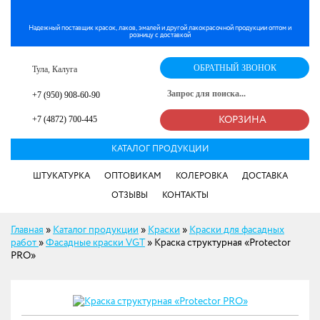
Надежный поставщик красок, лаков, эмалей и другой лакокрасочной продукции оптом и
розницу с доставкой
ОБРАТНЫЙ ЗВОНОК
Тула, Калуга
+7 (950) 908-60-90
+7 (4872) 700-445
КОРЗИНА
КАТАЛОГ ПРОДУКЦИИ
ШТУКАТУРКА
ОПТОВИКАМ
КОЛЕРОВКА
ДОСТАВКА
ОТЗЫВЫ
КОНТАКТЫ
Главная
»
Каталог продукции
»
Краски
»
Краски для фасадных
работ
»
Фасадные краски VGT
»
Краска структурная «Protector
PRO»