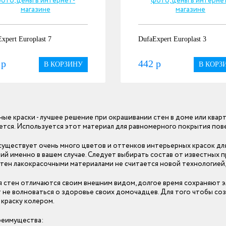
xpert Europlast 7
DufaExpert Europlast 3
 р
442 р
В КОРЗИНУ
В КОРЗ
ые краски - лучшее решение при окрашивании стен в доме или кварт
ется. Используется этот материал для равномерного покрытия пов
существует очень много цветов и оттенков интерьерных красок для
й именно в вашем случае. Следует выбирать состав от известных 
тен лакокрасочными материалами не считается новой технологией, 
я стен отличаются своим внешним видом, долгое время сохраняют эл
 не волноваться о здоровье своих домочадцев. Для того чтобы со
 краску колером.
реимущества: