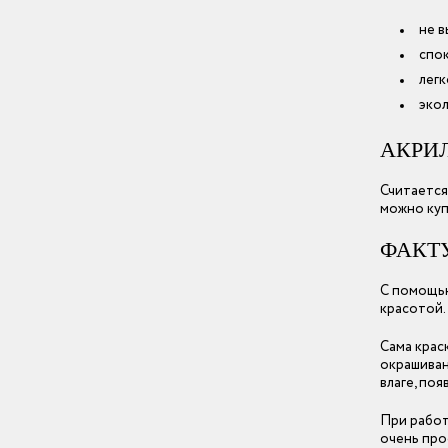
не в
спок
легк
экол
АКРИ
Считается
можно куп
ФАКТУ
С помощью
красотой.
Сама крас
окрашиван
влаге, по
При работ
очень про