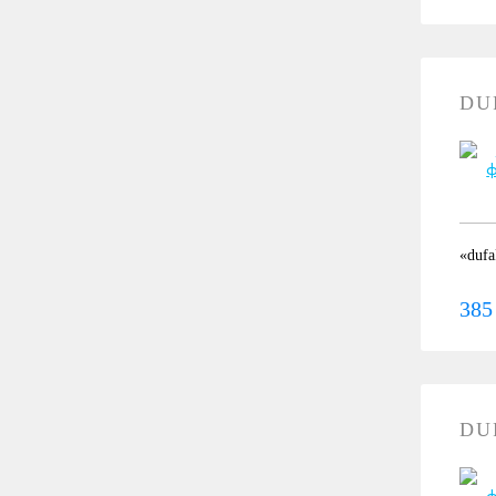
DU
«dufa
385
DU