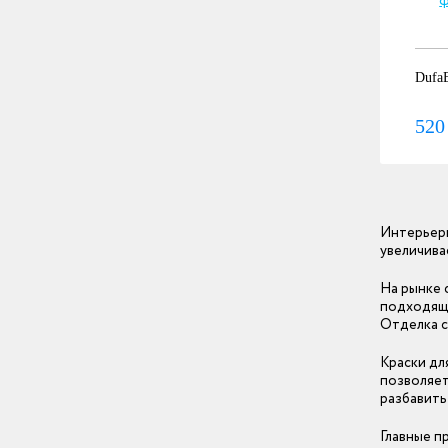
DufaE
520
Интерьерн
увеличива
На рынке 
подходящи
Отделка с
Краски дл
позволяет
разбавить
Главные п