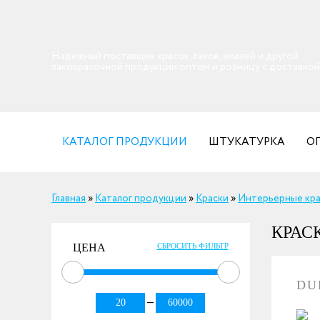
Надежный поставщик красок, лаков, эмалей и другой
лакокрасочной продукции оптом и розницу с доставкой
КАТАЛОГ ПРОДУКЦИИ
ШТУКАТУРКА
О
Главная
»
Каталог продукции
»
Краски
»
Интерьерные кр
КРАС
ЦЕНА
СБРОСИТЬ ФИЛЬТР
DU
—