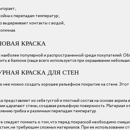
ыгорает;
ойна к перепадам температур;
о выдерживает контакты с водой;
огичная.
ЛОВАЯ КРАСКА
 наиболее популярной и распространенной среди покупателей. Обл
ить в баллоне (чаще всего используется при окрашивании небольших
РНАЯ КРАСКА ДЛЯ СТЕН
 нее можно создать хорошее рельефное покрытие на стене. Этот 
ка представляет из себя густой и плотный состав на основе акрила 
ии царапают стены, создавая рельефную поверхность. Материал от
явлению грибка и различным перепадам температур.
е следует помнить о том, что перед покраской необходимо счищать
стым, не требующим сложных материалов. При ее использовании ст