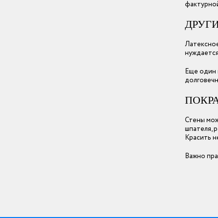
фактурной
ДРУГ
Латексное
нуждается
Еще один 
долговечн
ПОКР
Стены мож
шпателя, 
Красить н
Важно пра