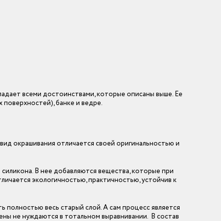
адает всеми достоинствами, которые описаны выше. Ее
 поверхностей), банке и ведре.
вид окрашивания отличается своей оригинальностью и
и силикона. В нее добавляются вещества, которые при
личается экологичностью, практичностью, устойчив к
 полностью весь старый слой. А сам процесс является
ены не нуждаются в тотальном выравнивании. В состав