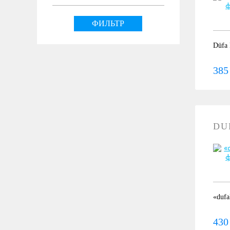
ФИЛЬТР
Düfa
385
DU
«dufa
430