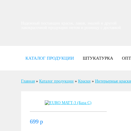
Надежный поставщик красок, лаков, эмалей и другой
лакокрасочной продукции оптом и розницу с доставкой
КАТАЛОГ ПРОДУКЦИИ
ШТУКАТУРКА
ОП
Главная
»
Каталог продукции
»
Краски
»
Интерьерные краск
699
р