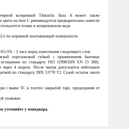
ютерной колеровкой Tikkurila. База A может также
е цвета на базе С рекомендуется предварительно нанести
спользуется только в колерованном виде.
м2/л по неровной впитывающей поверхности.
65±5% - 2 часа перед нанесением следующего слоя.
мягкой поролоновой губкой с применением бытовых
 истиранию по стандарту ISO 11998/DIN EN 13 300).
 через 4 недели. После мытья допускается небольшое
еткой по стандарту DIN 53778 Т2. Сухой остаток около
ри t выше 5C в плотно закрытой таре, предохраняя от
ой упаковке.
ен уточняйте у менеджера.