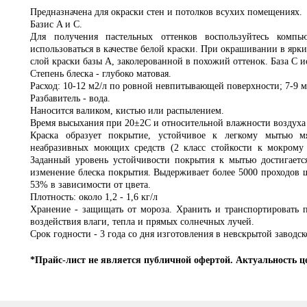
Предназначена для окраски стен и потолков всухих помещениях.
Базис A и С.
Для получения пастельных оттенков воспользуйтесь компь
использоваться в качестве белой краски. При окрашивании в ярки
слой краски базы А, заколерованной в похожий оттенок. База С и
Степень блеска - глубоко матовая.
Расход: 10-12 м2/л по ровной невпитывающей поверхности; 7-9 
Разбавитель - вода.
Наносится валиком, кистью или распылением.
Время высыхания при 20±2C и относительной влажности воздуха 
Краска образует покрытие, устойчивое к легкому мытью 
неабразивных моющих средств (2 класс стойкости к мокрому
Заданный уровень устойчивости покрытия к мытью достигается
изменение блеска покрытия. Выдерживает более 5000 проходов щ
53% в зависимости от цвета.
Плотность: около 1,2 - 1,6 кг/л
Хранение - защищать от мороза. Хранить и транспортировать п
воздействия влаги, тепла и прямых солнечных лучей.
Срок годности - 3 года со дня изготовления в невскрытой заводск
*Прайс-лист не является публичной офертой. Актуальность ц