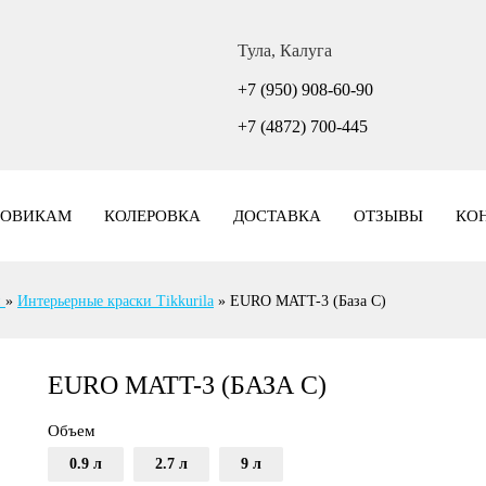
Тула, Калуга
+7 (950) 908-60-90
+7 (4872) 700-445
ТОВИКАМ
КОЛЕРОВКА
ДОСТАВКА
ОТЗЫВЫ
КО
и
»
Интерьерные краски Tikkurila
»
EURO MATT-3 (База C)
EURO MATT-3 (БАЗА C)
Объем
0.9 л
2.7 л
9 л