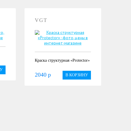
VGT
Краска структурная «Protector»
У
2040 р
В КОРЗИНУ