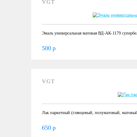
VGT
Эмаль универсальная матовая ВД-АК-1179 супербел
500 р
VGT
Лак паркетный (глянцевый, полуматовый, матовы
650 р