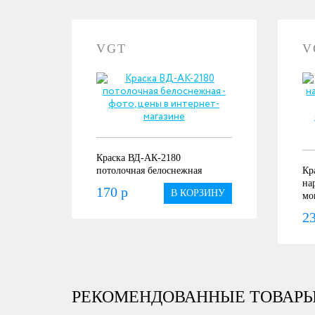
VGT
V
Краска ВД-АК-2180
потолочная белоснежная
Кр
на
170 р
В КОРЗИНУ
мо
23
РЕКОМЕНДОВАННЫЕ ТОВАР