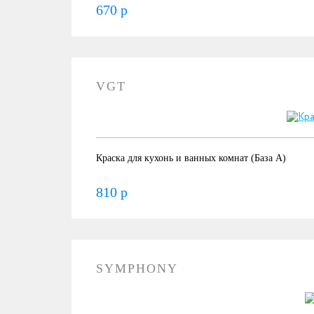
670 р
VGT
Краска для кухонь и ванных комнат (База А)
810 р
SYMPHONY