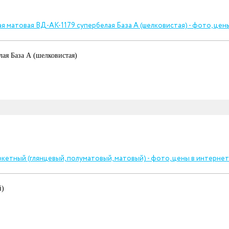
ая База А (шелковистая)
й)