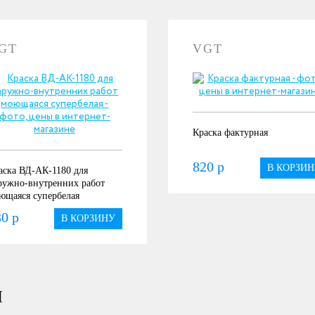
GT
VGT
Краска фактурная
820 р
В КОРЗИН
аска ВД-АК-1180 для
ружно-внутренних работ
ющаяся супербелая
0 р
В КОРЗИНУ
Ы