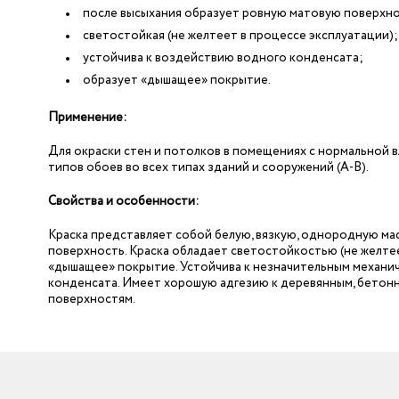
после высыхания образует ровную матовую поверхно
светостойкая (не желтеет в процессе эксплуатации);
устойчива к воздействию водного конденсата;
образует «дышащее» покрытие.
Применение:
Для окраски стен и потолков в помещениях с нормальной в
типов обоев во всех типах зданий и сооружений (А-В).
Свойства и особенности:
Краска представляет собой белую, вязкую, однородную ма
поверхность. Краска обладает светостойкостью (не желтее
«дышащее» покрытие. Устойчива к незначительным механи
конденсата. Имеет хорошую адгезию к деревянным, бетон
поверхностям.