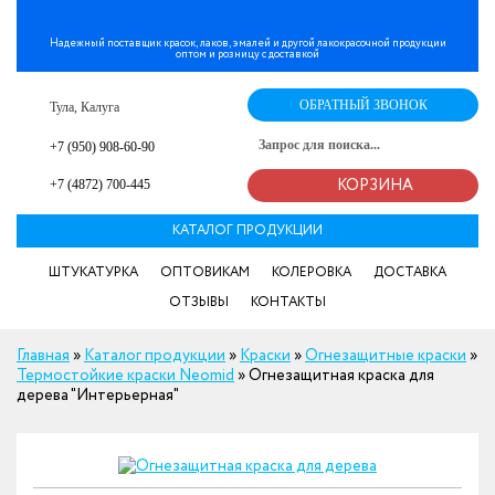
Надежный поставщик красок, лаков, эмалей и другой лакокрасочной продукции
оптом и розницу с доставкой
ОБРАТНЫЙ ЗВОНОК
Тула, Калуга
+7 (950) 908-60-90
+7 (4872) 700-445
КОРЗИНА
КАТАЛОГ ПРОДУКЦИИ
ШТУКАТУРКА
ОПТОВИКАМ
КОЛЕРОВКА
ДОСТАВКА
ОТЗЫВЫ
КОНТАКТЫ
Главная
»
Каталог продукции
»
Краски
»
Огнезащитные краски
»
Термостойкие краски Neomid
»
Огнезащитная краска для
дерева "Интерьерная"