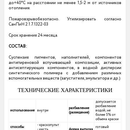
до+40°С на расстоянии не менее 1,5-2 м от источников
отопления.
Пожаровзрывобезопасно. Утилизировать согласно
СанПиН 2.1.7.1322-03
Срок хранения 24 месяца.
СОСТАВ:
Суспензия пигментов, наполнителей, компонентов
антипиреновой вспучивающей композиции, активных
антисептирующих компонентов, в водной дисперсии
синтетического полимера с добавлением различных
вспомогательных веществ (загустителя, эмульгатора и др.)
ТЕХНИЧЕСКИЕ ХАРАКТЕРИСТИКИ
допускается
разбавление
разбавление
использование
внутри
водой, не
(разведение)
более 5% от
объема краски
- краскопульт
способы
готовый
- кисть
форма выпуска