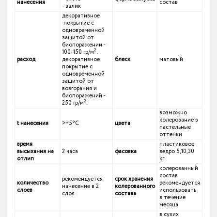
нанесения
состав
- валик
декоративное
покрытие с
одновременной
защитой от
биопоражении -
2
100-150 гр/м
.
расход
декоративное
блеск
матовый
покрытие с
одновременной
защитой от
возгорания и
биопоражений -
2
250 гр/м
.
возможно
колерование в
t нанесения
>+5°С
цвета
пастельные
оттенки
время
пластиковое
высыхания на
2 часа
фасовка
ведро 5,10,30
отлип
кг
колерованный
состав
рекомендуется
срок хранения
количество
рекомендуется
нанесение в 2
колерованного
слоев
использовать
слоя
состава
в течение
месяца
в сухих