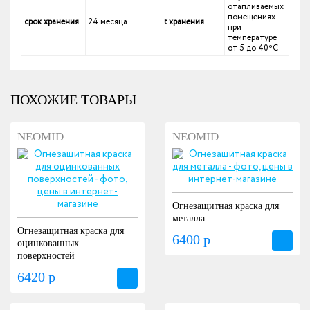
отапливаемых
помещениях
срок хранения
24 месяца
t хранения
при
температуре
от 5 до 40ºС
ПОХОЖИЕ ТОВАРЫ
NEOMID
NEOMID
Огнезащитная краска для
металла
Огнезащитная краска для
6400 р
оцинкованных
поверхностей
6420 р