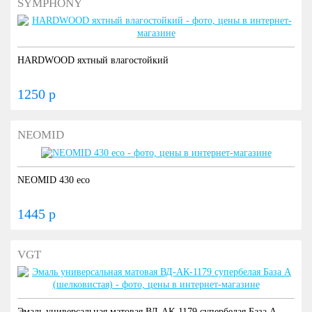
SYMPHONY
HARDWOOD яхтный влагостойкий
1250 р
NEOMID
NEOMID 430 eco
1445 р
VGT
Эмаль универсальная матовая ВД-АК-1179 супербелая База А