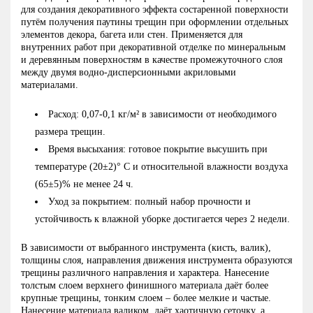
для создания декоративного эффекта состаренной поверхности
путём получения паутины трещин при оформлении отдельных
элементов декора, багета или стен. Применяется для
внутренних работ при декоративной отделке по минеральным
и деревянным поверхностям в качестве промежуточного слоя
между двумя водно-дисперсионными акриловыми
материалами.
Расход: 0,07-0,1 кг/м² в зависимости от необходимого
размера трещин.
Время высыхания: готовое покрытие высушить при
температуре (20±2)° С и относительной влажности воздуха
(65±5)% не менее 24 ч.
Уход за покрытием: полный набор прочности и
устойчивость к влажной уборке достигается через 2 недели.
В зависимости от выбранного инструмента (кисть, валик),
толщины слоя, направления движения инструмента образуются
трещины различного направления и характера. Нанесение
толстым слоем верхнего финишного материала даёт более
крупные трещины, тонким слоем – более мелкие и частые.
Нанесение материала валиком, даёт хаотичную сеточку, а