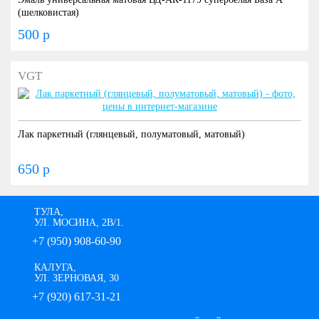
(шелковистая)
500 р
VGT
Лак паркетный (глянцевый, полуматовый, матовый)
650 р
ТУЛА,
УЛ. МОСИНА, 2В/1.
+7 (950) 908-60-90
КАЛУГА,
УЛ. ЗЕРНОВАЯ, 30
+7 (920) 617-31-21