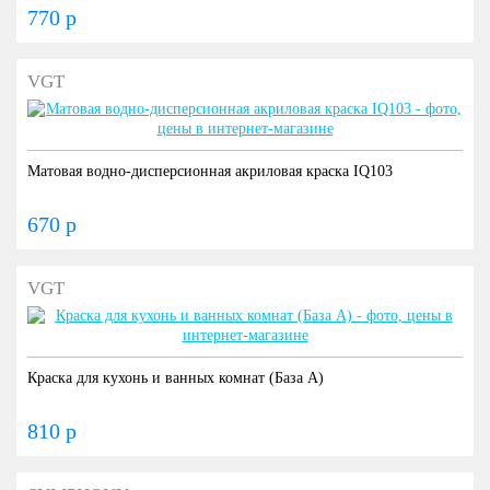
770 р
VGT
Матовая водно-дисперсионная акриловая краска IQ103
670 р
VGT
Краска для кухонь и ванных комнат (База А)
810 р