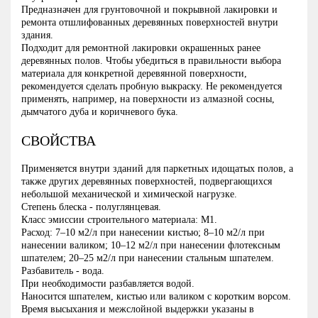
Предназначен для грунтовочной и покрывной лакировки и
ремонта отшлифованных деревянных поверхностей внутри
здания.
Подходит для ремонтной лакировки окрашенных ранее
деревянных полов. Чтобы убедиться в правильности выбора
материала для конкретной деревянной поверхности,
рекомендуется сделать пробную выкраску. Не рекомендуется
применять, например, на поверхности из алмазной сосны,
дымчатого дуба и коричневого бука.
СВОЙСТВА
Применяется внутри зданий для паркетных идощатых полов, а
также других деревянных поверхностей, подвергающихся
небольшой механической и химической нагрузке.
Степень блеска - полуглянцевая.
Класс эмиссии строительного материала: M1.
Расход: 7–10 м2/л при нанесении кистью; 8–10 м2/л при
нанесении валиком; 10–12 м2/л при нанесении флотексным
шпателем; 20–25 м2/л при нанесении стальным шпателем.
Разбавитель - вода.
При необходимости разбавляется водой.
Наносится шпателем, кистью или валиком с коротким ворсом.
Время высыхания и межслойной выдержки указаны в