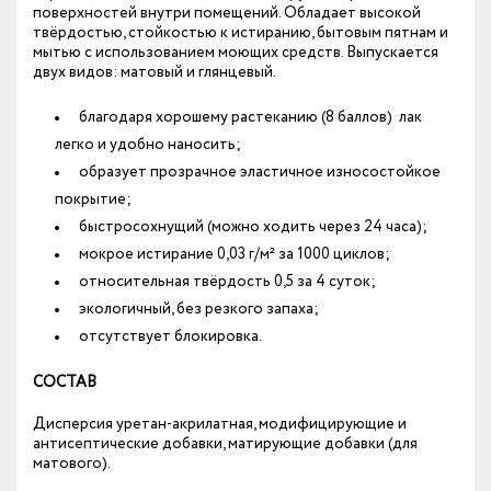
поверхностей внутри помещений. Обладает высокой
твёрдостью, стойкостью к истиранию, бытовым пятнам и
мытью с использованием моющих средств. Выпускается
двух видов: матовый и глянцевый.
благодаря хорошему растеканию (8 баллов) лак
легко и удобно наносить;
образует прозрачное эластичное износостойкое
покрытие;
быстросохнущий (можно ходить через 24 часа);
мокрое истирание 0,03 г/м² за 1000 циклов;
относительная твёрдость 0,5 за 4 суток;
экологичный, без резкого запаха;
отсутствует блокировка.
СОСТАВ
Дисперсия уретан-акрилатная, модифицирующие и
антисептические добавки, матирующие добавки (для
матового).