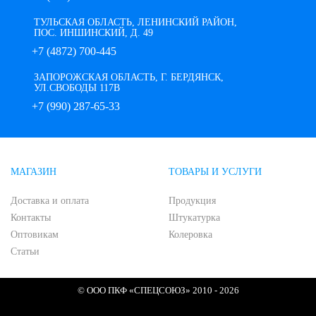
ТУЛЬСКАЯ ОБЛАСТЬ, ЛЕНИНСКИЙ РАЙОН,
ПОС. ИНШИНСКИЙ, Д. 49
+7 (4872) 700-445
ЗАПОРОЖСКАЯ ОБЛАСТЬ, Г. БЕРДЯНСК,
УЛ.СВОБОДЫ 117В
+7 (990) 287-65-33
МАГАЗИН
ТОВАРЫ И УСЛУГИ
Доставка и оплата
Продукция
Контакты
Штукатурка
Оптовикам
Колеровка
Статьи
© ООО ПКФ «СПЕЦСОЮЗ» 2010 - 2026