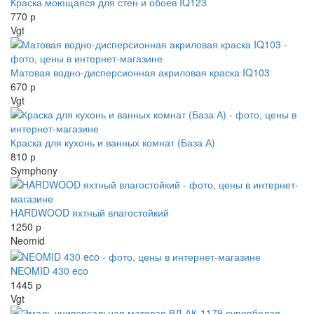
Краска моющаяся для стен и обоев IQ123
770 р
Vgt
Матовая водно-дисперсионная акриловая краска IQ103
670 р
Vgt
Краска для кухонь и ванных комнат (База А)
810 р
Symphony
HARDWOOD яхтный влагостойкий
1250 р
Neomid
NEOMID 430 eco
1445 р
Vgt