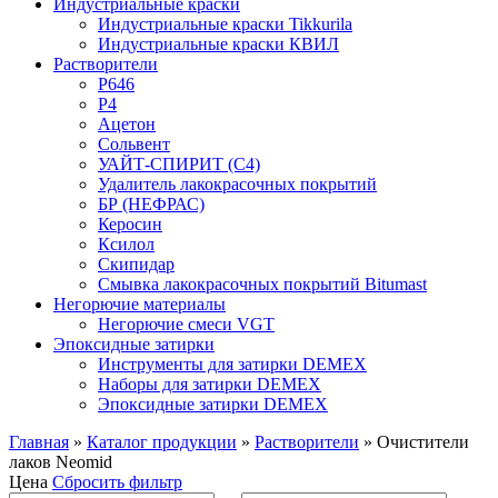
Индустриальные краски
Индустриальные краски Tikkurila
Индустриальные краски КВИЛ
Растворители
P646
P4
Ацетон
Сольвент
УАЙТ-СПИРИТ (С4)
Удалитель лакокрасочных покрытий
БР (НЕФРАС)
Керосин
Ксилол
Скипидар
Смывка лакокрасочных покрытий Bitumast
Негорючие материалы
Негорючие смеси VGT
Эпоксидные затирки
Инструменты для затирки DEMEX
Наборы для затирки DEMEX
Эпоксидные затирки DEMEX
Главная
»
Каталог продукции
»
Растворители
»
Очистители
лаков Neomid
Цена
Сбросить фильтр