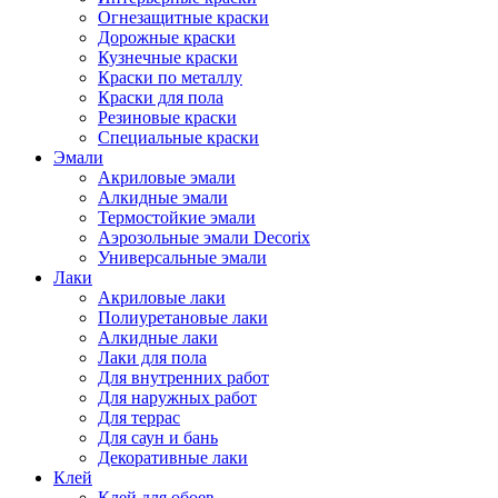
Огнезащитные краски
Дорожные краски
Кузнечные краски
Краски по металлу
Краски для пола
Резиновые краски
Специальные краски
Эмали
Акриловые эмали
Алкидные эмали
Термостойкие эмали
Аэрозольные эмали Decorix
Универсальные эмали
Лаки
Акриловые лаки
Полиуретановые лаки
Алкидные лаки
Лаки для пола
Для внутренних работ
Для наружных работ
Для террас
Для саун и бань
Декоративные лаки
Клей
Клей для обоев