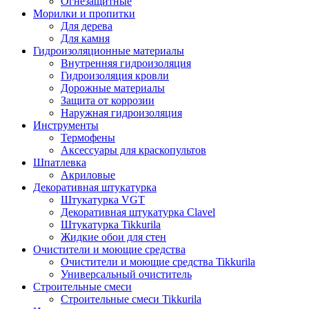
Огнезащитные
Морилки и пропитки
Для дерева
Для камня
Гидроизоляционные материалы
Внутренняя гидроизоляция
Гидроизоляция кровли
Дорожные материалы
Защита от коррозии
Наружная гидроизоляция
Инструменты
Термофены
Аксессуары для краскопультов
Шпатлевка
Акриловые
Декоративная штукатурка
Штукатурка VGT
Декоративная штукатурка Clavel
Штукатурка Tikkurila
Жидкие обои для стен
Очистители и моющие средства
Очистители и моющие средства Tikkurila
Универсальный очиститель
Строительные смеси
Строительные смеси Tikkurila