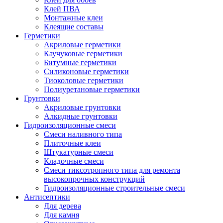
Клей ПВА
Монтажные клеи
Клеящие составы
Герметики
Акриловые герметики
Каучуковые герметики
Битумные герметики
Силиконовые герметики
Тиоколовые герметики
Полиуретановые герметики
Грунтовки
Акриловые грунтовки
Алкидные грунтовки
Гидроизоляционные смеси
Смеси наливного типа
Плиточные клеи
Штукатурные смеси
Кладочные смеси
Смеси тиксотропного типа для ремонта
высокопрочных конструкций
Гидроизоляционные строительные смеси
Антисептики
Для дерева
Для камня