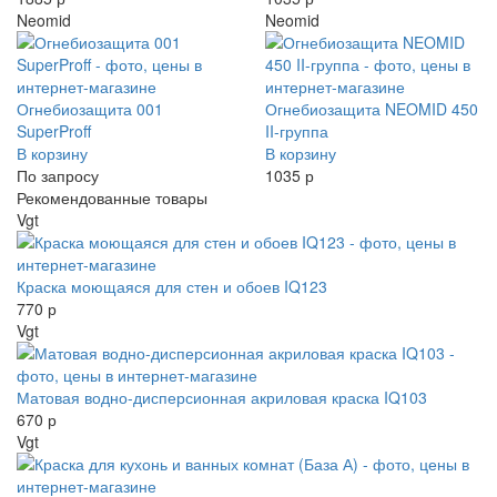
Neomid
Neomid
Огнебиозащита 001
Огнебиозащита NEOMID 450
SuperProff
II-группа
В корзину
В корзину
По запросу
1035 р
Рекомендованные товары
Vgt
Краска моющаяся для стен и обоев IQ123
770 р
Vgt
Матовая водно-дисперсионная акриловая краска IQ103
670 р
Vgt