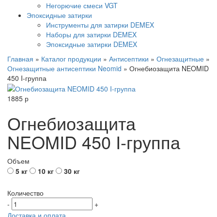
Негорючие смеси VGT
Эпоксидные затирки
Инструменты для затирки DEMEX
Наборы для затирки DEMEX
Эпоксидные затирки DEMEX
Главная
»
Каталог продукции
»
Антисептики
»
Огнезащитные
»
Огнезащитные антисептики Neomid
»
Огнебиозащита NEOMID
450 I-группа
1885
р
Огнебиозащита
NEOMID 450 I-группа
Объем
5 кг
10 кг
30 кг
Количество
-
+
Доставка и оплата