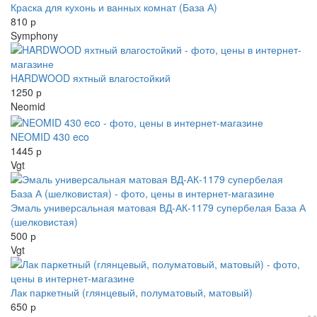
Краска для кухонь и ванных комнат (База А)
810 р
Symphony
HARDWOOD яхтный влагостойкий
1250 р
Neomid
NEOMID 430 eco
1445 р
Vgt
Эмаль универсальная матовая ВД-АК-1179 супербелая База А
(шелковистая)
500 р
Vgt
Лак паркетный (глянцевый, полуматовый, матовый)
650 р