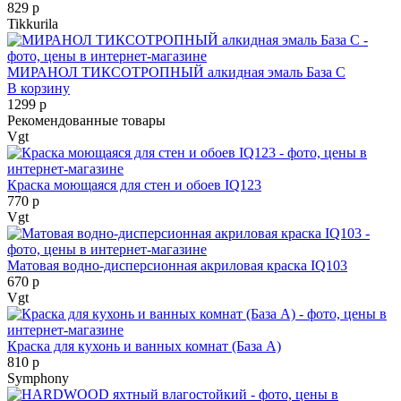
829 р
Tikkurila
МИРАНОЛ ТИКСОТРОПНЫЙ алкидная эмаль База С
В корзину
1299 р
Рекомендованные товары
Vgt
Краска моющаяся для стен и обоев IQ123
770 р
Vgt
Матовая водно-дисперсионная акриловая краска IQ103
670 р
Vgt
Краска для кухонь и ванных комнат (База А)
810 р
Symphony