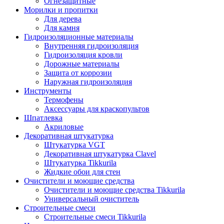
Огнезащитные
Морилки и пропитки
Для дерева
Для камня
Гидроизоляционные материалы
Внутренняя гидроизоляция
Гидроизоляция кровли
Дорожные материалы
Защита от коррозии
Наружная гидроизоляция
Инструменты
Термофены
Аксессуары для краскопультов
Шпатлевка
Акриловые
Декоративная штукатурка
Штукатурка VGT
Декоративная штукатурка Clavel
Штукатурка Tikkurila
Жидкие обои для стен
Очистители и моющие средства
Очистители и моющие средства Tikkurila
Универсальный очиститель
Строительные смеси
Строительные смеси Tikkurila