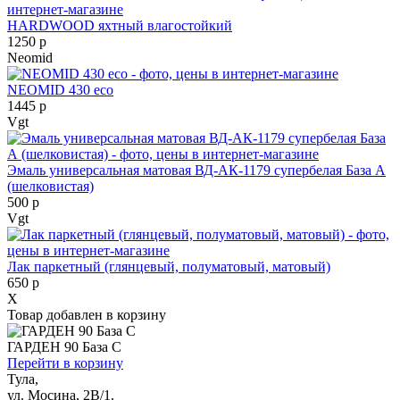
HARDWOOD яхтный влагостойкий
1250 р
Neomid
NEOMID 430 eco
1445 р
Vgt
Эмаль универсальная матовая ВД-АК-1179 супербелая База А
(шелковистая)
500 р
Vgt
Лак паркетный (глянцевый, полуматовый, матовый)
650 р
X
Товар добавлен в корзину
ГАРДЕН 90 База С
Перейти в корзину
Тула,
ул. Мосина, 2В/1.