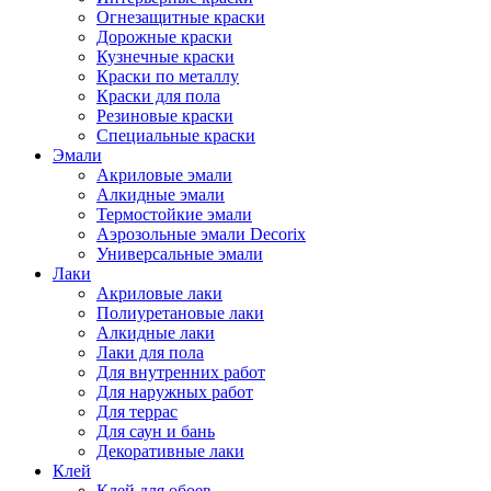
Огнезащитные краски
Дорожные краски
Кузнечные краски
Краски по металлу
Краски для пола
Резиновые краски
Специальные краски
Эмали
Акриловые эмали
Алкидные эмали
Термостойкие эмали
Аэрозольные эмали Decorix
Универсальные эмали
Лаки
Акриловые лаки
Полиуретановые лаки
Алкидные лаки
Лаки для пола
Для внутренних работ
Для наружных работ
Для террас
Для саун и бань
Декоративные лаки
Клей
Клей для обоев