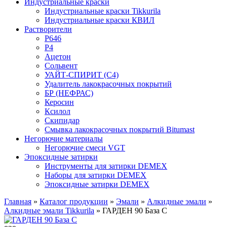
Индустриальные краски
Индустриальные краски Tikkurila
Индустриальные краски КВИЛ
Растворители
P646
P4
Ацетон
Сольвент
УАЙТ-СПИРИТ (С4)
Удалитель лакокрасочных покрытий
БР (НЕФРАС)
Керосин
Ксилол
Скипидар
Смывка лакокрасочных покрытий Bitumast
Негорючие материалы
Негорючие смеси VGT
Эпоксидные затирки
Инструменты для затирки DEMEX
Наборы для затирки DEMEX
Эпоксидные затирки DEMEX
Главная
»
Каталог продукции
»
Эмали
»
Алкидные эмали
»
Алкидные эмали Tikkurila
»
ГАРДЕН 90 База С