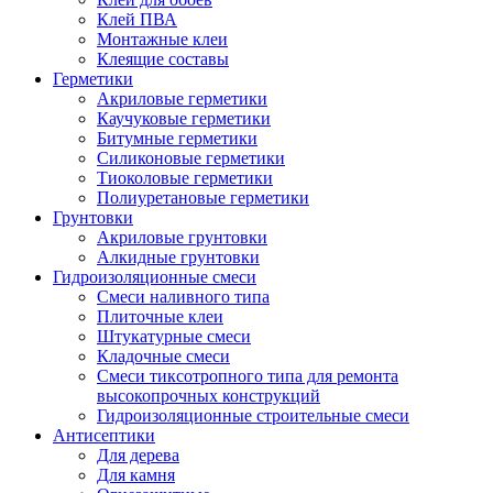
Клей ПВА
Монтажные клеи
Клеящие составы
Герметики
Акриловые герметики
Каучуковые герметики
Битумные герметики
Силиконовые герметики
Тиоколовые герметики
Полиуретановые герметики
Грунтовки
Акриловые грунтовки
Алкидные грунтовки
Гидроизоляционные смеси
Смеси наливного типа
Плиточные клеи
Штукатурные смеси
Кладочные смеси
Смеси тиксотропного типа для ремонта
высокопрочных конструкций
Гидроизоляционные строительные смеси
Антисептики
Для дерева
Для камня