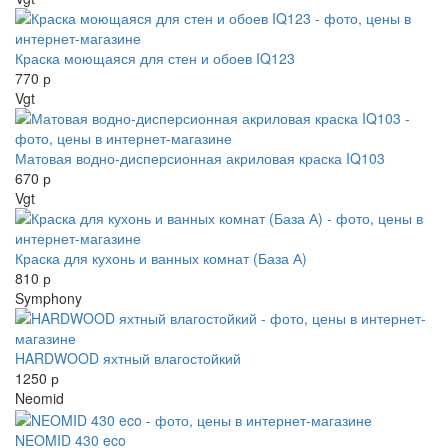
Краска моющаяся для стен и обоев IQ123
770 р
Vgt
Матовая водно-дисперсионная акриловая краска IQ103
670 р
Vgt
Краска для кухонь и ванных комнат (База А)
810 р
Symphony
HARDWOOD яхтный влагостойкий
1250 р
Neomid
NEOMID 430 eco