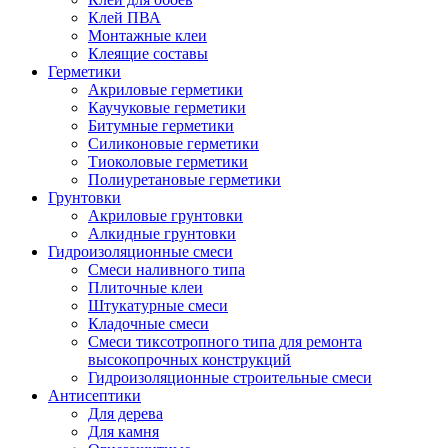
Клей ПВА
Монтажные клеи
Клеящие составы
Герметики
Акриловые герметики
Каучуковые герметики
Битумные герметики
Силиконовые герметики
Тиоколовые герметики
Полиуретановые герметики
Грунтовки
Акриловые грунтовки
Алкидные грунтовки
Гидроизоляционные смеси
Смеси наливного типа
Плиточные клеи
Штукатурные смеси
Кладочные смеси
Смеси тиксотропного типа для ремонта
высокопрочных конструкций
Гидроизоляционные строительные смеси
Антисептики
Для дерева
Для камня