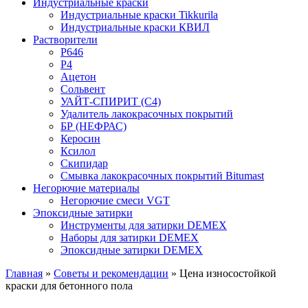
Индустриальные краски
Индустриальные краски Tikkurila
Индустриальные краски КВИЛ
Растворители
P646
P4
Ацетон
Сольвент
УАЙТ-СПИРИТ (С4)
Удалитель лакокрасочных покрытий
БР (НЕФРАС)
Керосин
Ксилол
Скипидар
Смывка лакокрасочных покрытий Bitumast
Негорючие материалы
Негорючие смеси VGT
Эпоксидные затирки
Инструменты для затирки DEMEX
Наборы для затирки DEMEX
Эпоксидные затирки DEMEX
Главная
»
Советы и рекомендации
»
Цена износостойкой
краски для бетонного пола