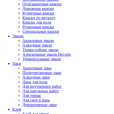
Огнезащитные краски
Дорожные краски
Кузнечные краски
Краски по металлу
Краски для пола
Резиновые краски
Специальные краски
Эмали
Акриловые эмали
Алкидные эмали
Термостойкие эмали
Аэрозольные эмали Decorix
Универсальные эмали
Лаки
Акриловые лаки
Полиуретановые лаки
Алкидные лаки
Лаки для пола
Для внутренних работ
Для наружных работ
Для террас
Для саун и бань
Декоративные лаки
Клей
Клей для обоев