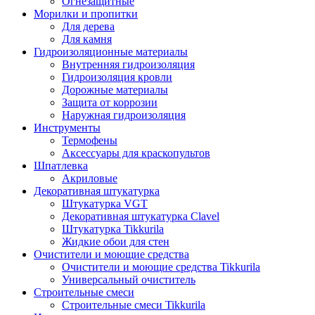
Огнезащитные
Морилки и пропитки
Для дерева
Для камня
Гидроизоляционные материалы
Внутренняя гидроизоляция
Гидроизоляция кровли
Дорожные материалы
Защита от коррозии
Наружная гидроизоляция
Инструменты
Термофены
Аксессуары для краскопультов
Шпатлевка
Акриловые
Декоративная штукатурка
Штукатурка VGT
Декоративная штукатурка Clavel
Штукатурка Tikkurila
Жидкие обои для стен
Очистители и моющие средства
Очистители и моющие средства Tikkurila
Универсальный очиститель
Строительные смеси
Строительные смеси Tikkurila