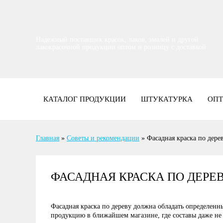
Надежный поставщик красок, лаков, эмалей и другой
лакокрасочной продукции оптом и розницу с доставкой
КАТАЛОГ ПРОДУКЦИИ
ШТУКАТУРКА
ОП
Главная
»
Советы и рекомендации
»
Фасадная краска по дере
ФАСАДНАЯ КРАСКА ПО ДЕРЕ
Фасадная краска по дереву должна обладать определенны
продукцию в ближайшем магазине, где составы даже не в