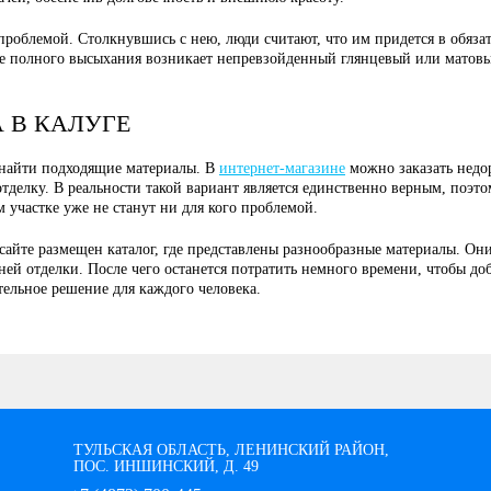
 проблемой. Столкнувшись с нею, люди считают, что им придется в обяза
сле полного высыхания возникает непревзойденный глянцевый или матов
 В КАЛУГЕ
 найти подходящие материалы. В
интернет-магазине
можно заказать недор
елку. В реальности такой вариант является единственно верным, поэтому
 участке уже не станут ни для кого проблемой.
а сайте размещен каталог, где представлены разнообразные материалы. О
й отделки. После чего останется потратить немного времени, чтобы доб
тельное решение для каждого человека.
ТУЛЬСКАЯ ОБЛАСТЬ, ЛЕНИНСКИЙ РАЙОН,
ПОС. ИНШИНСКИЙ, Д. 49