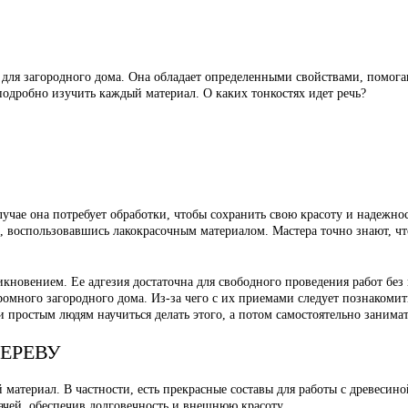
 для загородного дома. Она обладает определенными свойствами, помог
одробно изучить каждый материал. О каких тонкостях идет речь?
учае она потребует обработки, чтобы сохранить свою красоту и надежно
м, воспользовавшись лакокрасочным материалом. Мастера точно знают, что
икновением. Ее адгезия достаточна для свободного проведения работ бе
ромного загородного дома. Из-за чего с их приемами следует познакомит
 простым людям научиться делать этого, а потом самостоятельно занима
ДЕРЕВУ
 материал. В частности, есть прекрасные составы для работы с древеси
адачей, обеспечив долговечность и внешнюю красоту.