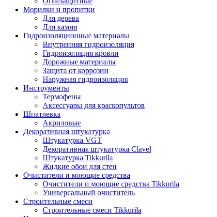
Огнезащитные
Морилки и пропитки
Для дерева
Для камня
Гидроизоляционные материалы
Внутренняя гидроизоляция
Гидроизоляция кровли
Дорожные материалы
Защита от коррозии
Наружная гидроизоляция
Инструменты
Термофены
Аксессуары для краскопультов
Шпатлевка
Акриловые
Декоративная штукатурка
Штукатурка VGT
Декоративная штукатурка Clavel
Штукатурка Tikkurila
Жидкие обои для стен
Очистители и моющие средства
Очистители и моющие средства Tikkurila
Универсальный очиститель
Строительные смеси
Строительные смеси Tikkurila