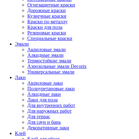
Огнезащитные краски
Дорожные краски
Кузнечные краски
Краски по металлу
Краски для пола
Резиновые краски
Специальные краски
Эмали
Акриловые эмали
Алкидные эмали
Термостойкие эмали
Аэрозольные эмали Decorix
Универсальные эмали
Лаки
Акриловые лаки
Полиуретановые лаки
Алкидные лаки
Лаки для пола
Для внутренних работ
Для наружных работ
Для террас
Для саун и бань
Декоративные лаки
Клей
Клей для обоев