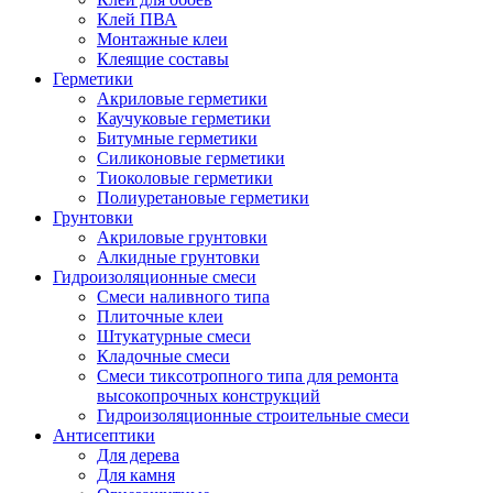
Клей ПВА
Монтажные клеи
Клеящие составы
Герметики
Акриловые герметики
Каучуковые герметики
Битумные герметики
Силиконовые герметики
Тиоколовые герметики
Полиуретановые герметики
Грунтовки
Акриловые грунтовки
Алкидные грунтовки
Гидроизоляционные смеси
Смеси наливного типа
Плиточные клеи
Штукатурные смеси
Кладочные смеси
Смеси тиксотропного типа для ремонта
высокопрочных конструкций
Гидроизоляционные строительные смеси
Антисептики
Для дерева
Для камня