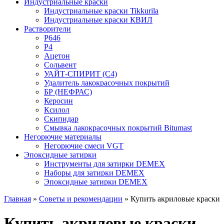
Индустриальные краски
Индустриальные краски Tikkurila
Индустриальные краски КВИЛ
Растворители
P646
P4
Ацетон
Сольвент
УАЙТ-СПИРИТ (С4)
Удалитель лакокрасочных покрытий
БР (НЕФРАС)
Керосин
Ксилол
Скипидар
Смывка лакокрасочных покрытий Bitumast
Негорючие материалы
Негорючие смеси VGT
Эпоксидные затирки
Инструменты для затирки DEMEX
Наборы для затирки DEMEX
Эпоксидные затирки DEMEX
Главная
»
Советы и рекомендации
»
Купить акриловые краски
Купить акриловые краски