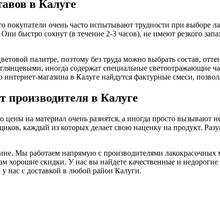
авов в Калуге
то покупатели очень часто испытывают трудности при выборе ла
ни быстро сохнут (в течение 2-3 часов), не имеют резкого запа
етовой палитре, поэтому без труда можно выбрать состав, отте
глянцевыми, иногда содержат специальные светоотражающие ча
го интернет-магазина в Калуге найдутся фактурные смеси, позв
т производителя в Калуге
о цены на материал очень разнятся, а иногда просто вызывают 
ков, каждый из которых делает свою наценку на продукт. Разуме
зине. Мы работаем напрямую с производителями лакокрасочных 
ам хорошие скидки. У нас вы найдете качественные и недороги
у нас с доставкой в любой район Калуги.