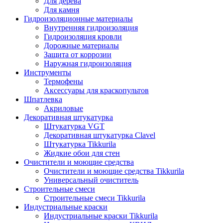
Для дерева
Для камня
Гидроизоляционные материалы
Внутренняя гидроизоляция
Гидроизоляция кровли
Дорожные материалы
Защита от коррозии
Наружная гидроизоляция
Инструменты
Термофены
Аксессуары для краскопультов
Шпатлевка
Акриловые
Декоративная штукатурка
Штукатурка VGT
Декоративная штукатурка Clavel
Штукатурка Tikkurila
Жидкие обои для стен
Очистители и моющие средства
Очистители и моющие средства Tikkurila
Универсальный очиститель
Строительные смеси
Строительные смеси Tikkurila
Индустриальные краски
Индустриальные краски Tikkurila