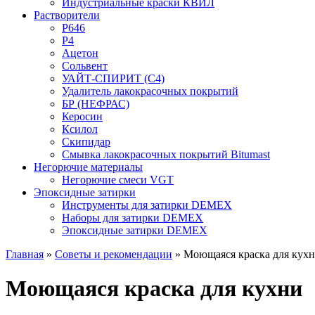
Индустриальные краски КВИЛ
Растворители
P646
P4
Ацетон
Сольвент
УАЙТ-СПИРИТ (С4)
Удалитель лакокрасочных покрытий
БР (НЕФРАС)
Керосин
Ксилол
Скипидар
Смывка лакокрасочных покрытий Bitumast
Негорючие материалы
Негорючие смеси VGT
Эпоксидные затирки
Инструменты для затирки DEMEX
Наборы для затирки DEMEX
Эпоксидные затирки DEMEX
Главная
»
Советы и рекомендации
»
Моющаяся краска для кух
Моющаяся краска для кухни