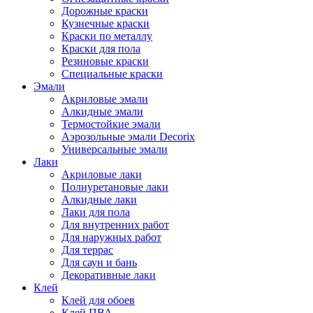
Дорожные краски
Кузнечные краски
Краски по металлу
Краски для пола
Резиновые краски
Специальные краски
Эмали
Акриловые эмали
Алкидные эмали
Термостойкие эмали
Аэрозольные эмали Decorix
Универсальные эмали
Лаки
Акриловые лаки
Полиуретановые лаки
Алкидные лаки
Лаки для пола
Для внутренних работ
Для наружных работ
Для террас
Для саун и бань
Декоративные лаки
Клей
Клей для обоев
Клей ПВА