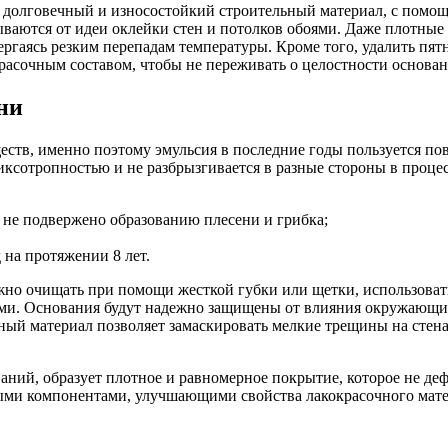
 долговечный и износостойкий строительный материал, с помощ
ываются от идеи оклейки стен и потолков обоями. Даже плотные
ргаясь резким перепадам температуры. Кроме того, удалить пят
расочным составом, чтобы не переживать о целостности основан
ни
ств, именно поэтому эмульсия в последние годы пользуется по
иксотропностью и не разбрызгивается в разные стороны в процес
 не подвержено образованию плесени и грибка;
 на протяжении 8 лет.
о очищать при помощи жесткой губки или щетки, использовать 
нами. Основания будут надежно защищены от влияния окружающ
ный материал позволяет замаскировать мелкие трещины на стена
аний, образует плотное и равномерное покрытие, которое не деф
чными компонентами, улучшающими свойства лакокрасочного мат