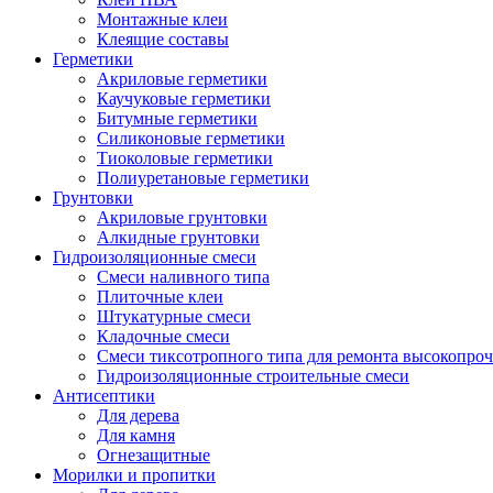
Монтажные клеи
Клеящие составы
Герметики
Акриловые герметики
Каучуковые герметики
Битумные герметики
Силиконовые герметики
Тиоколовые герметики
Полиуретановые герметики
Грунтовки
Акриловые грунтовки
Алкидные грунтовки
Гидроизоляционные смеси
Смеси наливного типа
Плиточные клеи
Штукатурные смеси
Кладочные смеси
Смеси тиксотропного типа для ремонта высокопро
Гидроизоляционные строительные смеси
Антисептики
Для дерева
Для камня
Огнезащитные
Морилки и пропитки