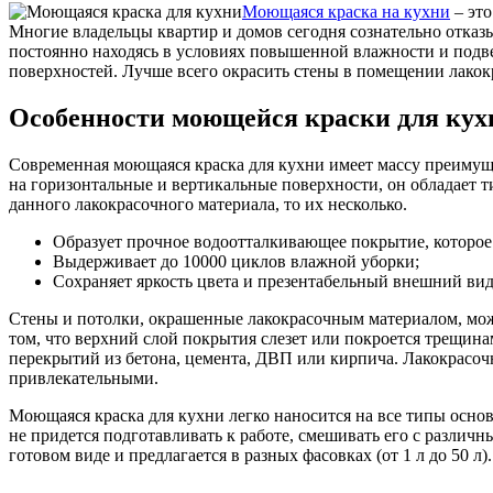
Моющаяся краска на кухни
– это
Многие владельцы квартир и домов сегодня сознательно отказ
постоянно находясь в условиях повышенной влажности и подве
поверхностей. Лучше всего окрасить стены в помещении лакок
Особенности моющейся краски для кух
Современная моющаяся краска для кухни имеет массу преимуще
на горизонтальные и вертикальные поверхности, он обладает т
данного лакокрасочного материала, то их несколько.
Образует прочное водоотталкивающее покрытие, которое
Выдерживает до 10000 циклов влажной уборки;
Сохраняет яркость цвета и презентабельный внешний вид
Стены и потолки, окрашенные лакокрасочным материалом, можн
том, что верхний слой покрытия слезет или покроется трещи
перекрытий из бетона, цемента, ДВП или кирпича. Лакокрасоч
привлекательными.
Моющаяся краска для кухни легко наносится на все типы основ
не придется подготавливать к работе, смешивать его с разли
готовом виде и предлагается в разных фасовках (от 1 л до 50 л).