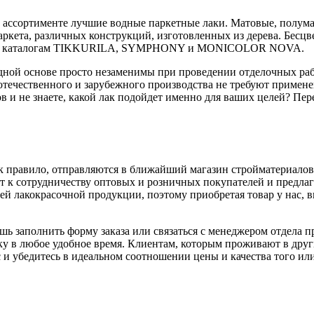
 ассортименте лучшие водные паркетные лаки. Матовые, полума
аркета, различных конструкций, изготовленных из дерева. Бес
овым каталогам TIKKURILA, SYMPHONY и MONICOLOR NOVA.
одной основе просто незаменимы при проведении отделочных р
 отечественного и зарубежного производства не требуют примен
в и не знаете, какой лак подойдет именно для ваших целей? Пер
ак правило, отправляются в ближайший магазин стройматериало
 сотрудничеству оптовых и розничных покупателей и предлаг
й лакокрасочной продукции, поэтому приобретая товар у нас, 
шь заполнить форму заказа или связаться с менеджером отдела 
ку в любое удобное время. Клиентам, которым проживают в дру
 и убедитесь в идеальном соотношении цены и качества того ил