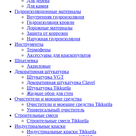
Для дерева
Для камня
Гидроизоляционные материалы
Внутренняя гидроизоляция
Гидроизоляция кровли
Дорожные материалы
Защита от коррозии
Наружная гидроизоляция
Инструменты
Термофены
Аксессуары для краскопультов
Шпатлевка
Акриловые
Декоративная штукатурка
Штукатурка VGT
Декоративная штукатурка Clavel
Штукатурка Tikkurila
Жидкие обои для стен
Очистители и моющие средства
Очистители и моющие средства Tikkurila
Универсальный очиститель
Строительные смеси
Строительные смеси Tikkurila
Индустриальные краски
Индустриальные краски Tikkurila