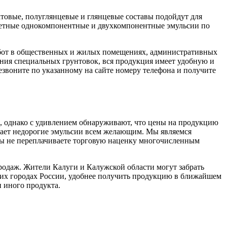
товые, полуглянцевые и глянцевые составы подойдут для
цветные однокомпонентные и двухкомпонентные эмульсии по
абот в общественных и жилых помещениях, административных
ения специальных грунтовок, вся продукция имеет удобную и
езвоните по указанному на сайте номеру телефона и получите
в, однако с удивлением обнаруживают, что цены на продукцию
ает недорогие эмульсии всем желающим. Мы являемся
вы не переплачиваете торговую наценку многочисленным
продаж. Жители Калуги и Калужской области могут забрать
гих городах России, удобнее получить продукцию в ближайшем
и иного продукта.