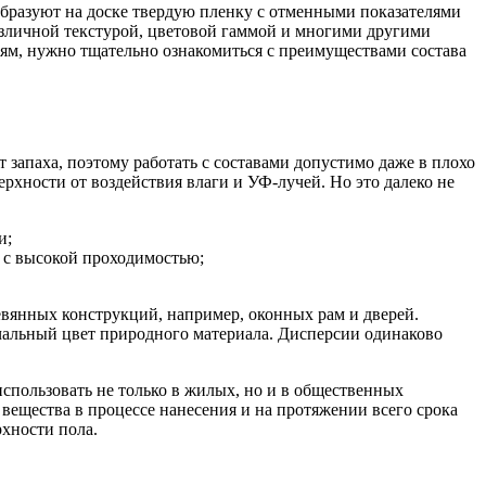
бразуют на доске твердую пленку с отменными показателями
зличной текстурой, цветовой гаммой и многими другими
иям, нужно тщательно ознакомиться с преимуществами состава
запаха, поэтому работать с составами допустимо даже в плохо
ности от воздействия влаги и УФ-лучей. Но это далеко не
и;
 с высокой проходимостью;
евянных конструкций, например, оконных рам и дверей.
чальный цвет природного материала. Дисперсии одинаково
пользовать не только в жилых, но и в общественных
ещества в процессе нанесения и на протяжении всего срока
хности пола.