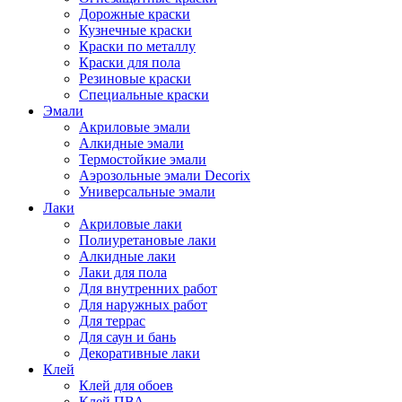
Дорожные краски
Кузнечные краски
Краски по металлу
Краски для пола
Резиновые краски
Специальные краски
Эмали
Акриловые эмали
Алкидные эмали
Термостойкие эмали
Аэрозольные эмали Decorix
Универсальные эмали
Лаки
Акриловые лаки
Полиуретановые лаки
Алкидные лаки
Лаки для пола
Для внутренних работ
Для наружных работ
Для террас
Для саун и бань
Декоративные лаки
Клей
Клей для обоев
Клей ПВА