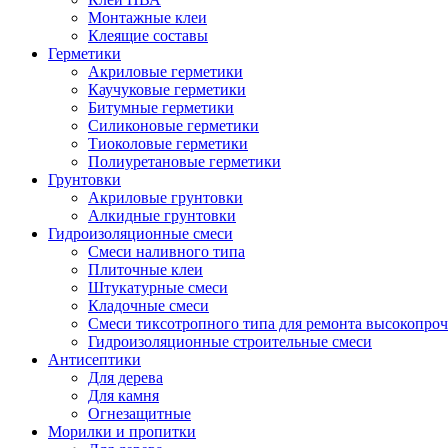
Монтажные клеи
Клеящие составы
Герметики
Акриловые герметики
Каучуковые герметики
Битумные герметики
Силиконовые герметики
Тиоколовые герметики
Полиуретановые герметики
Грунтовки
Акриловые грунтовки
Алкидные грунтовки
Гидроизоляционные смеси
Смеси наливного типа
Плиточные клеи
Штукатурные смеси
Кладочные смеси
Смеси тиксотропного типа для ремонта высокопро
Гидроизоляционные строительные смеси
Антисептики
Для дерева
Для камня
Огнезащитные
Морилки и пропитки