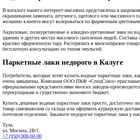
В каталоге нашего интернет-магазина представлены в широком
окрашивания ламината, штучного, щитового или массивного п
желанию клиента могут колероваться по фирменным цвет
Акриловые, полиуретановые и алкидно-уретановые лаки на в
зданиях и других местах массового скопления людей. Составы
красиво оформленную тару. Растерялись в многообразии товаро
бесплатную консультацию по типам эмульсий.
Паркетные лаки недорого в Калуге
Потребители, которые хотят купить водные паркетные лаки, к
очень завышены. Компания ООО ПКФ «СпецСоюз» приглашает к
официальными представителями многих заводов-производителе
перекупщикам и существенно экономите бюджет.
Купить дешевые водные паркетные лаки просто, достаточно ли
товар самовывозом со склада или оформить курьерскую достав
почтовом отделении. Закажите недорогие паркетные лаки у нас
Тула,
ул. Мосина, 2В/1.
+7 (950) 908-60-90