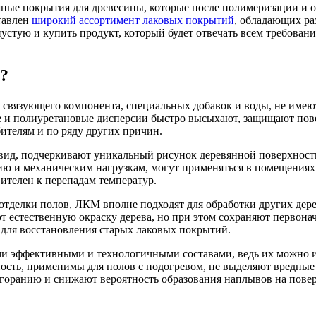
ные покрытия для древесины, которые после полимеризации и о
тавлен
широкий ассортимент лаковых покрытий
, обладающих ра
устую и купить продукт, который будет отвечать всем требован
?
связующего компонента, специальных добавок и воды, не имеют 
и полиуретановые дисперсии быстро высыхают, защищают поверх
ителям и по ряду других причин.
ид, подчеркивают уникальный рисунок деревянной поверхност
ию и механическим нагрузкам, могут применяться в помещениях
ителен к перепадам температур.
 отделки полов, ЛКМ вполне подходят для обработки других дер
 естественную окраску дерева, но при этом сохраняют первона
 для восстановления старых лаковых покрытий.
и эффективными и технологичными составами, ведь их можно ис
ть, применимы для полов с подогревом, не выделяют вредные в
горанию и снижают вероятность образования наплывов на повер
е