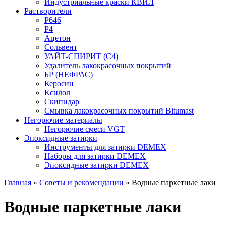
Индустриальные краски КВИЛ
Растворители
P646
P4
Ацетон
Сольвент
УАЙТ-СПИРИТ (С4)
Удалитель лакокрасочных покрытий
БР (НЕФРАС)
Керосин
Ксилол
Скипидар
Смывка лакокрасочных покрытий Bitumast
Негорючие материалы
Негорючие смеси VGT
Эпоксидные затирки
Инструменты для затирки DEMEX
Наборы для затирки DEMEX
Эпоксидные затирки DEMEX
Главная
»
Советы и рекомендации
»
Водные паркетные лаки
Водные паркетные лаки