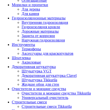
Огнезащитные
Морилки и пропитки
Для дерева
Для камня
Гидроизоляционные материалы
Внутренняя гидроизоляция
Гидроизоляция кровли
Дорожные материалы
Защита от коррозии
Наружная гидроизоляция
Инструменты
Термофены
Аксессуары для краскопультов
Шпатлевка
Акриловые
Декоративная штукатурка
Штукатурка VGT
Декоративная штукатурка Clavel
Штукатурка Tikkurila
Жидкие обои для стен
Очистители и моющие средства
Очистители и моющие средства Tikkurila
Универсальный очиститель
Строительные смеси
Строительные смеси Tikkurila