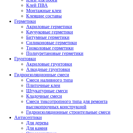
Клей ПВА
Монтажные клеи
Клеящие составы
Герметики
Акриловые герметики
Каучуковые герметики
Битумные герметики
Силиконовые герметики
Тиоколовые герметики
Полиуретановые герметики
Грунтовки
Акриловые грунтовки
Алкидные грунтовки
Гидроизоляционные смеси
Смеси наливного типа
Плиточные клеи
Штукатурные смеси
Кладочные смеси
Смеси тиксотропного типа для ремонта
высокопрочных конструкций
Гидроизоляционные строительные смеси
Антисептики
Для дерева
Для камня