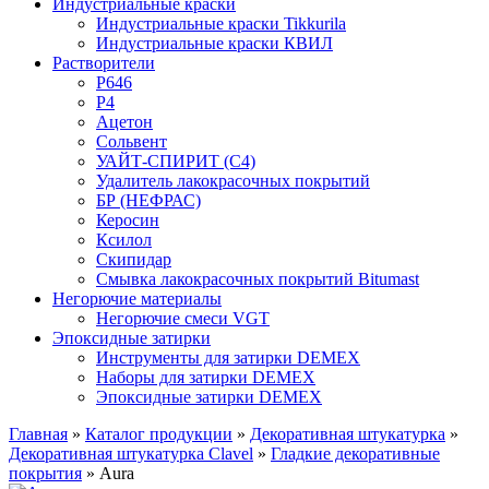
Индустриальные краски
Индустриальные краски Tikkurila
Индустриальные краски КВИЛ
Растворители
P646
P4
Ацетон
Сольвент
УАЙТ-СПИРИТ (С4)
Удалитель лакокрасочных покрытий
БР (НЕФРАС)
Керосин
Ксилол
Скипидар
Смывка лакокрасочных покрытий Bitumast
Негорючие материалы
Негорючие смеси VGT
Эпоксидные затирки
Инструменты для затирки DEMEX
Наборы для затирки DEMEX
Эпоксидные затирки DEMEX
Главная
»
Каталог продукции
»
Декоративная штукатурка
»
Декоративная штукатурка Clavel
»
Гладкие декоративные
покрытия
»
Aura