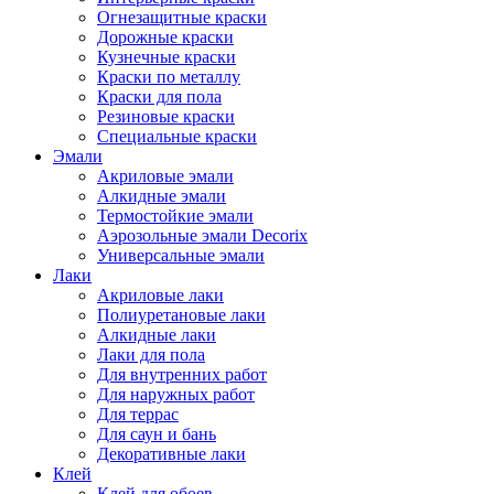
Огнезащитные краски
Дорожные краски
Кузнечные краски
Краски по металлу
Краски для пола
Резиновые краски
Специальные краски
Эмали
Акриловые эмали
Алкидные эмали
Термостойкие эмали
Аэрозольные эмали Decorix
Универсальные эмали
Лаки
Акриловые лаки
Полиуретановые лаки
Алкидные лаки
Лаки для пола
Для внутренних работ
Для наружных работ
Для террас
Для саун и бань
Декоративные лаки
Клей
Клей для обоев