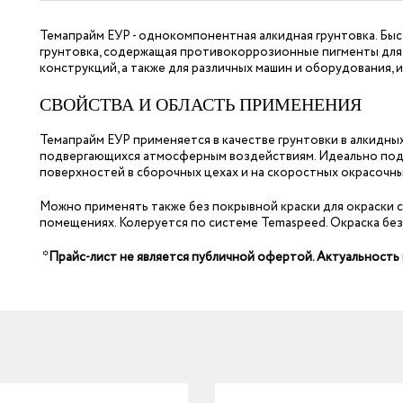
Темапрайм ЕУР - однокомпонентная алкидная грунтовка. Б
грунтовка, содержащая противокоррозионные пигменты для 
конструкций, а также для различных машин и оборудования, 
СВОЙСТВА И ОБЛАСТЬ ПРИМЕНЕНИЯ
Темапрайм ЕУР применяется в качестве грунтовки в алкидны
подвергающихся атмосферным воздействиям. Идеально подх
поверхностей в сборочных цехах и на скоростных окрасочны
Можно применять также без покрывной краски для окраски с
помещениях. Колеруется по системе Temaspeed. Окраска бе
*Прайс-лист не является публичной офертой. Актуальность