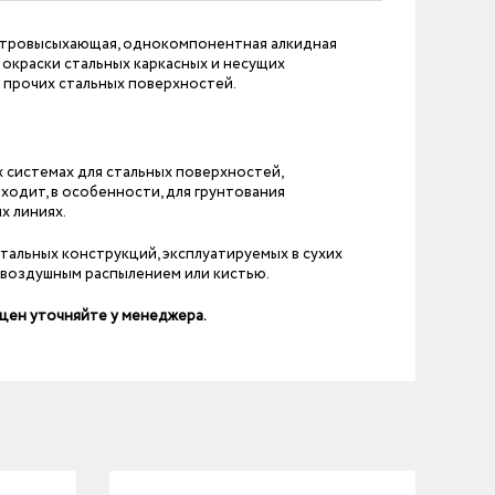
ыстровысыхающая, однокомпонентная алкидная
окраски стальных каркасных и несущих
и прочих стальных поверхностей.
х системах для стальных поверхностей,
одит, в особенности, для грунтования
х линиях.
тальных конструкций, эксплуатируемых в сухих
звоздушным распылением или кистью.
 цен уточняйте у менеджера.