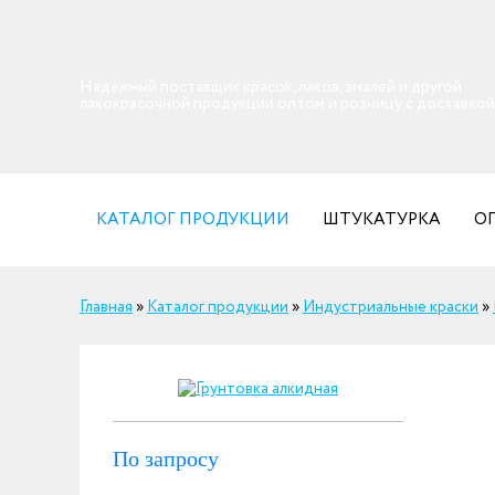
Надежный поставщик красок, лаков, эмалей и другой
лакокрасочной продукции оптом и розницу с доставкой
КАТАЛОГ ПРОДУКЦИИ
ШТУКАТУРКА
О
Главная
»
Каталог продукции
»
Индустриальные краски
»
По запросу