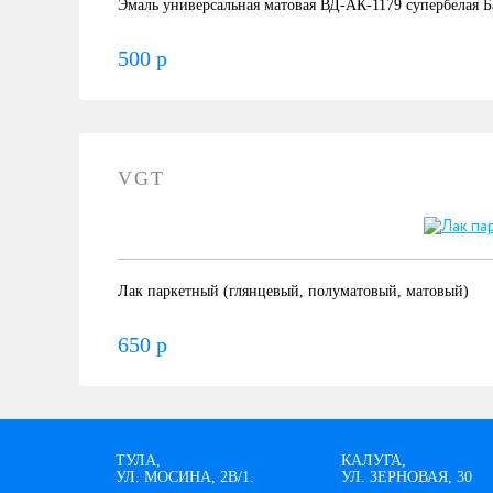
Эмаль универсальная матовая ВД-АК-1179 супербелая Б
500 р
VGT
Лак паркетный (глянцевый, полуматовый, матовый)
650 р
ТУЛА,
КАЛУГА,
УЛ. МОСИНА, 2В/1.
УЛ. ЗЕРНОВАЯ, 30