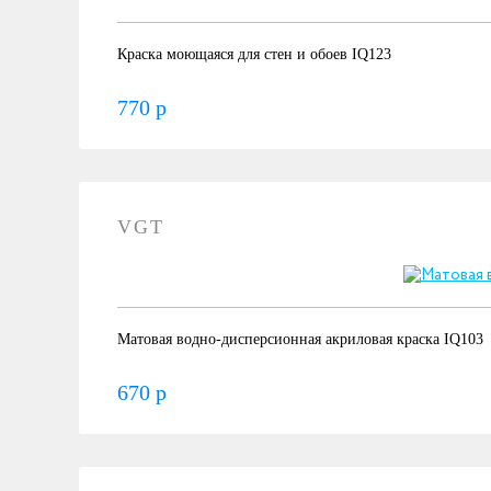
Краска моющаяся для стен и обоев IQ123
770 р
VGT
Матовая водно-дисперсионная акриловая краска IQ103
670 р