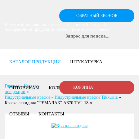
ОБРАТНЫЙ ЗВОНОК
Надежный поставщик красок, лаков, эмалей и другой
лакокрасочной продукции оптом и розницу с доставкой
КАТАЛОГ ПРОДУКЦИИ
ШТУКАТУРКА
Главная
»
Каталог
КОРЗИНА
ОПТОВИКАМ
КОЛЕРОВКА
ДОСТАВКА
продукции
»
Индустриальные краски
»
Индустриальные краски Tikkurila
»
Краска алкидная "ТЕМАЛАК" AБ70 TVL 18 л
ОТЗЫВЫ
КОНТАКТЫ