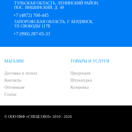
ТУЛЬСКАЯ ОБЛАСТЬ, ЛЕНИНСКИЙ РАЙОН,
ПОС. ИНШИНСКИЙ, Д. 49
+7 (4872) 700-445
ЗАПОРОЖСКАЯ ОБЛАСТЬ, Г. БЕРДЯНСК,
УЛ.СВОБОДЫ 117В
+7 (990) 287-65-33
МАГАЗИН
ТОВАРЫ И УСЛУГИ
Доставка и оплата
Продукция
Контакты
Штукатурка
Оптовикам
Колеровка
Статьи
© ООО ПКФ «СПЕЦСОЮЗ» 2010 - 2026