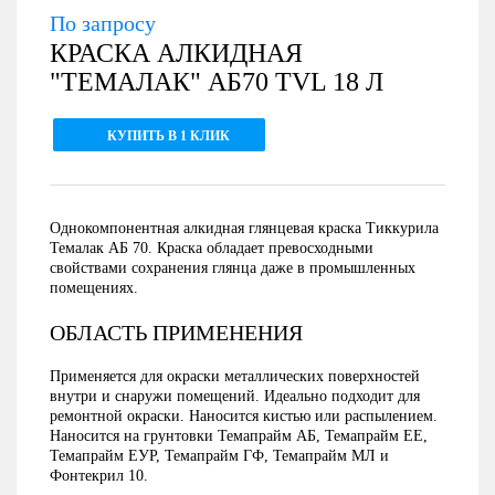
По запросу
КРАСКА АЛКИДНАЯ
"ТЕМАЛАК" AБ70 TVL 18 Л
КУПИТЬ В 1 КЛИК
Однокомпонентная алкидная глянцевая краска Тиккурила
Темалак АБ 70. Краска обладает превосходными
свойствами сохранения глянца даже в промышленных
помещениях.
ОБЛАСТЬ ПРИМЕНЕНИЯ
Применяется для окраски металлических поверхностей
внутри и снаружи помещений. Идеально подходит для
ремонтной окраски. Наносится кистью или распылением.
Наносится на грунтовки Темапрайм АБ, Темапрайм ЕЕ,
Темапрайм ЕУР, Темапрайм ГФ, Темапрайм МЛ и
Фонтекрил 10.