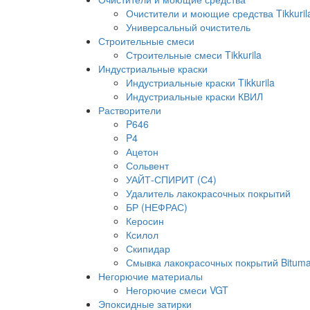
Очистители и моющие средства Tikkuril
Универсальный очиститель
Строительные смеси
Строительные смеси Tikkurila
Индустриальные краски
Индустриальные краски Tikkurila
Индустриальные краски КВИЛ
Растворители
P646
P4
Ацетон
Сольвент
УАЙТ-СПИРИТ (С4)
Удалитель лакокрасочных покрытий
БР (НЕФРАС)
Керосин
Ксилол
Скипидар
Смывка лакокрасочных покрытий Bituma
Негорючие материалы
Негорючие смеси VGT
Эпоксидные затирки