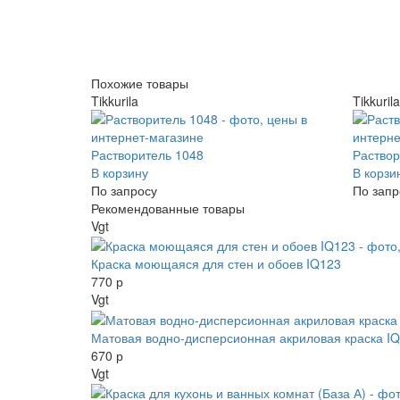
Похожие товары
Tikkurila
Tikkurila
Растворитель 1048
Раствор
В корзину
В корзи
По запросу
По запр
Рекомендованные товары
Vgt
Краска моющаяся для стен и обоев IQ123
770 р
Vgt
Матовая водно-дисперсионная акриловая краска I
670 р
Vgt