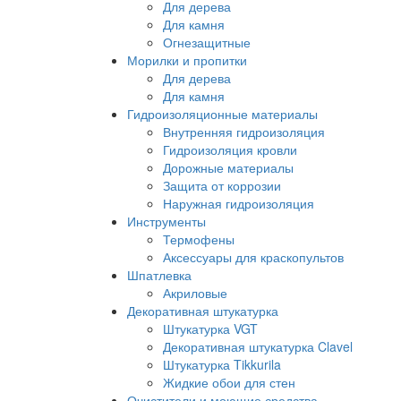
Для дерева
Для камня
Огнезащитные
Морилки и пропитки
Для дерева
Для камня
Гидроизоляционные материалы
Внутренняя гидроизоляция
Гидроизоляция кровли
Дорожные материалы
Защита от коррозии
Наружная гидроизоляция
Инструменты
Термофены
Аксессуары для краскопультов
Шпатлевка
Акриловые
Декоративная штукатурка
Штукатурка VGT
Декоративная штукатурка Clavel
Штукатурка Tikkurila
Жидкие обои для стен
Очистители и моющие средства