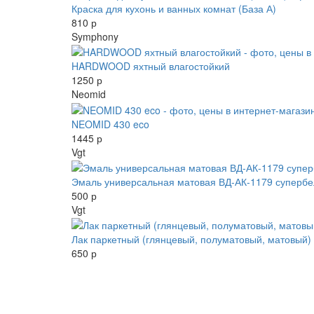
Краска для кухонь и ванных комнат (База А)
810 р
Symphony
HARDWOOD яхтный влагостойкий
1250 р
Neomid
NEOMID 430 eco
1445 р
Vgt
Эмаль универсальная матовая ВД-АК-1179 супербе
500 р
Vgt
Лак паркетный (глянцевый, полуматовый, матовый)
650 р