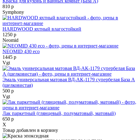
Краска для кухонь и ванных комнат (База А)
810 р
Symphony
HARDWOOD яхтный влагостойкий
1250 р
Neomid
NEOMID 430 eco
1445 р
Vgt
Эмаль универсальная матовая ВД-АК-1179 супербелая База А
(шелковистая)
500 р
Vgt
Лак паркетный (глянцевый, полуматовый, матовый)
650 р
X
Товар добавлен в корзину