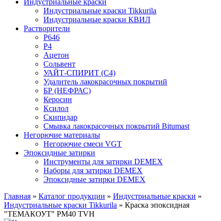
Индустриальные краски
Индустриальные краски Tikkurila
Индустриальные краски КВИЛ
Растворители
P646
P4
Ацетон
Сольвент
УАЙТ-СПИРИТ (С4)
Удалитель лакокрасочных покрытий
БР (НЕФРАС)
Керосин
Ксилол
Скипидар
Смывка лакокрасочных покрытий Bitumast
Негорючие материалы
Негорючие смеси VGT
Эпоксидные затирки
Инструменты для затирки DEMEX
Наборы для затирки DEMEX
Эпоксидные затирки DEMEX
Главная
»
Каталог продукции
»
Индустриальные краски
»
Индустриальные краски Tikkurila
»
Краска эпоксидная
"ТЕМАКОУТ" РM40 TVH