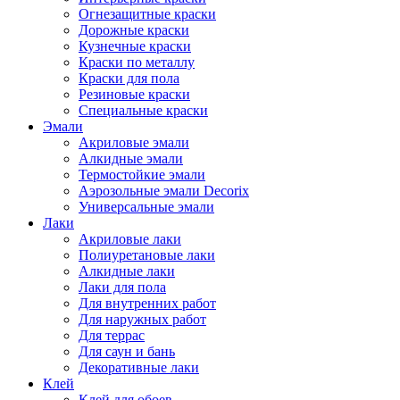
Огнезащитные краски
Дорожные краски
Кузнечные краски
Краски по металлу
Краски для пола
Резиновые краски
Специальные краски
Эмали
Акриловые эмали
Алкидные эмали
Термостойкие эмали
Аэрозольные эмали Decorix
Универсальные эмали
Лаки
Акриловые лаки
Полиуретановые лаки
Алкидные лаки
Лаки для пола
Для внутренних работ
Для наружных работ
Для террас
Для саун и бань
Декоративные лаки
Клей
Клей для обоев