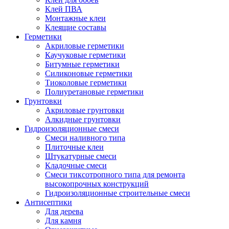
Клей ПВА
Монтажные клеи
Клеящие составы
Герметики
Акриловые герметики
Каучуковые герметики
Битумные герметики
Силиконовые герметики
Тиоколовые герметики
Полиуретановые герметики
Грунтовки
Акриловые грунтовки
Алкидные грунтовки
Гидроизоляционные смеси
Смеси наливного типа
Плиточные клеи
Штукатурные смеси
Кладочные смеси
Смеси тиксотропного типа для ремонта
высокопрочных конструкций
Гидроизоляционные строительные смеси
Антисептики
Для дерева
Для камня