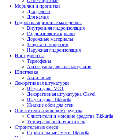
Огнезащитные
Морилки и пропитки
Для дерева
Для камня
Гидроизоляционные материалы
Внутренняя гидроизоляция
Гидроизоляция кровли
Дорожные материалы
Защита от коррозии
Наружная гидроизоляция
Инструменты
Термофены
Аксессуары для краскопультов
Шпатлевка
Акриловые
Декоративная штукатурка
Штукатурка VGT
Декоративная штукатурка Clavel
Штукатурка Tikkurila
Жидкие обои для стен
Очистители и моющие средства
Очистители и моющие средства Tikkurila
Универсальный очиститель
Строительные смеси
Строительные смеси Tikkurila