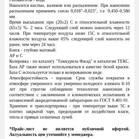
Наносится кистью, валиком или распылением. При нанесении
распылением применять сопло 0,018"–0,023", т.е. 0,450–0,580
мм.
Время высыхания: при (20±2) С и относительной влажности
(65±5) %- 2 часа. Следующий слой можно наносить через 12
часов. При температуре воздуха ниже 15С и относительной
влажности воздуха выше 65% следующий слой наносить не
ранее, чем через 24 часа.
Блеск - глубоко матовый.
АР и С
Колеровка - по каталогу "Тиккурила Фасад" и каталогам ТЕКС.
База AP также может использоваться в качестве белой краски.
База С используется только в колерованном виде.
Атмосферостойкость - хорошая. Срок службы покрытия в
атмосфере умеренного или умеренно-холодного климата 8-10
лет при строгом соблюдении технологии нанесения (в
соответствии с заключением о климатических испытаниях в
независимой аккредитованной лаборатории по ГОСТ 9.401-91.
Хранение и транспортировка - при температуре выше 5С в
плотно закрытой таре, предохраняя от воздействия влаги,
тепла и прямых солнечных лучей.
*Прайс-лист не является публичной офертой.
Актуальность цен уточняйте у менеджера.