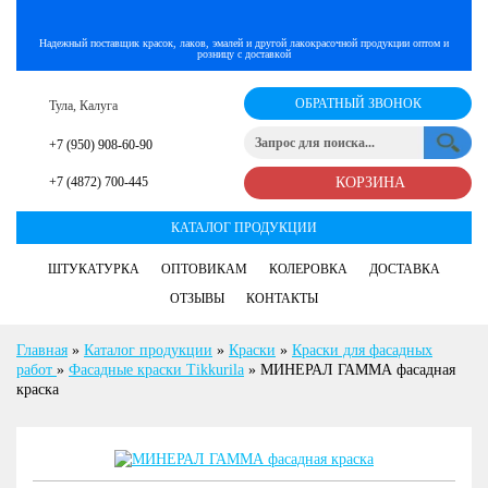
Надежный поставщик красок, лаков, эмалей и другой лакокрасочной продукции оптом и
розницу с доставкой
ОБРАТНЫЙ ЗВОНОК
Тула, Калуга
+7 (950) 908-60-90
+7 (4872) 700-445
КОРЗИНА
КАТАЛОГ ПРОДУКЦИИ
ШТУКАТУРКА
ОПТОВИКАМ
КОЛЕРОВКА
ДОСТАВКА
ОТЗЫВЫ
КОНТАКТЫ
Главная
»
Каталог продукции
»
Краски
»
Краски для фасадных
работ
»
Фасадные краски Tikkurila
»
МИНЕРАЛ ГАММА фасадная
краска