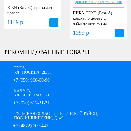
ЮКИ (База С) краска для
цоколя
ПИКА-ТЕХО (База А)
краска по дереву с
1149 р
добавлением масла
1599 р
РЕКОМЕНДОВАННЫЕ ТОВАРЫ
ТУЛА,
УЛ. МОСИНА, 2В/1.
+7 (950) 908-60-90
КАЛУГА,
УЛ. ЗЕРНОВАЯ, 30
+7 (920) 617-31-21
ТУЛЬСКАЯ ОБЛАСТЬ, ЛЕНИНСКИЙ РАЙОН,
ПОС. ИНШИНСКИЙ, Д. 49
+7 (4872) 700-445