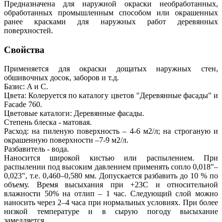
Предназначена для наружной окраски необработанных,
обработанных промышленным способом или окрашенных
ранее красками для наружных работ деревянных
поверхностей.
Свойства
Применяется для окраски дощатых наружных стен,
обшивочных досок, заборов и т.д.
Базис: A и C.
Цвета: Колеруется по каталогу цветов "Деревянные фасады" и
Facade 760.
Цветовые каталоги: Деревянные фасады.
Степень блеска - матовая.
Расход: на пиленую поверхность – 4-6 м2/л; на строганую и
окрашенную поверхности –7-9 м2/л.
Разбавитель - вода.
Наносится широкой кистью или распылением. При
распылении под высоким давлением применять сопло 0,018"–
0,023", т.е. 0,460–0,580 мм. Допускается разбавить до 10 % по
объему. Время высыхания при +23С и относительной
влажности 50% на отлип – 1 час. Следующий слой можно
наносить через 2–4 часа при нормальных условиях. При более
низкой температуре и в сырую погоду высыхание
замедляется.