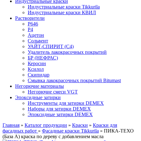
Индустриальные краски
Индустриальные краски Tikkurila
Индустриальные краски КВИЛ
Растворители
P646
P4
Ацетон
Сольвент
УАЙТ-СПИРИТ (С4)
Удалитель лакокрасочных покрытий
БР (НЕФРАС)
Керосин
Ксилол
Скипидар
Смывка лакокрасочных покрытий Bitumast
Негорючие материалы
Негорючие смеси VGT
Эпоксидные затирки
Инструменты для затирки DEMEX
Наборы для затирки DEMEX
Эпоксидные затирки DEMEX
Главная
»
Каталог продукции
»
Краски
»
Краски для
фасадных работ
»
Фасадные краски Tikkurila
»
ПИКА-ТЕХО
(База А) краска по дереву с добавлением масла