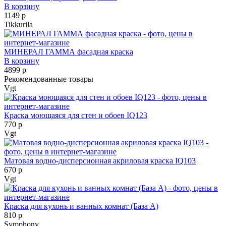
В корзину
1149 р
Tikkurila
МИНЕРАЛ ГАММА фасадная краска
В корзину
4899 р
Рекомендованные товары
Vgt
Краска моющаяся для стен и обоев IQ123
770 р
Vgt
Матовая водно-дисперсионная акриловая краска IQ103
670 р
Vgt
Краска для кухонь и ванных комнат (База А)
810 р
Symphony