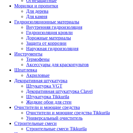
Огнезащитные
Морилки и пропитки
Для дерева
Для камня
Гидроизоляционные материалы
Внутренняя гидроизоляция
Гидроизоляция кровли
Дорожные материалы
Защита от коррозии
Наружная гидроизоляция
Инструменты
Термофены
Аксессуары для краскопультов
Шпатлевка
Акриловые
Декоративная штукатурка
Штукатурка VGT
Декоративная штукатурка Clavel
Штукатурка Tikkurila
Жидкие обои для стен
Очистители и моющие средства
Очистители и моющие средства Tikkurila
Универсальный очиститель
Строительные смеси
Строительные смеси Tikkurila