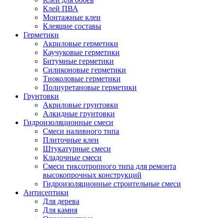
Клей ПВА
Монтажные клеи
Клеящие составы
Герметики
Акриловые герметики
Каучуковые герметики
Битумные герметики
Силиконовые герметики
Тиоколовые герметики
Полиуретановые герметики
Грунтовки
Акриловые грунтовки
Алкидные грунтовки
Гидроизоляционные смеси
Смеси наливного типа
Плиточные клеи
Штукатурные смеси
Кладочные смеси
Смеси тиксотропного типа для ремонта
высокопрочных конструкций
Гидроизоляционные строительные смеси
Антисептики
Для дерева
Для камня