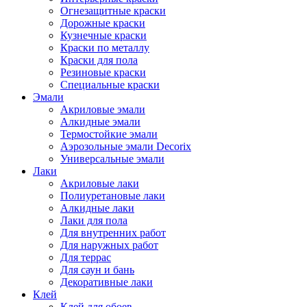
Огнезащитные краски
Дорожные краски
Кузнечные краски
Краски по металлу
Краски для пола
Резиновые краски
Специальные краски
Эмали
Акриловые эмали
Алкидные эмали
Термостойкие эмали
Аэрозольные эмали Decorix
Универсальные эмали
Лаки
Акриловые лаки
Полиуретановые лаки
Алкидные лаки
Лаки для пола
Для внутренних работ
Для наружных работ
Для террас
Для саун и бань
Декоративные лаки
Клей
Клей для обоев